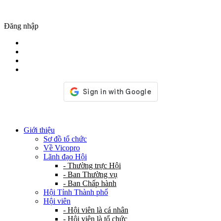
Đăng nhập
Giới thiệu
Sơ đồ tổ chức
Về Vicopro
Lãnh đạo Hội
- Thường trực Hội
- Ban Thường vụ
- Ban Chấp hành
Hội Tỉnh Thành phố
Hội viên
- Hội viên là cá nhân
- Hội viên là tổ chức