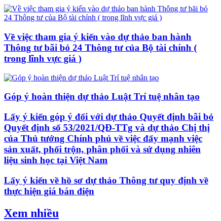
Về việc tham gia ý kiến vào dự thảo ban hành
Thông tư bãi bỏ 24 Thông tư của Bộ tài chính (
trong lĩnh vực giá )
Góp ý hoàn thiện dự thảo Luật Trí tuệ nhân tạo
Lấy ý kiến góp ý đối với dự thảo Quyết định bãi bỏ
Quyết định số 53/2021/QĐ-TTg và dự thảo Chị thị
của Thủ tướng Chính phủ về việc đẩy mạnh việc
sản xuất, phối trộn, phân phối và sử dụng nhiên
liệu sinh học tại Việt Nam
Lấy ý kiến về hồ sơ dự thảo Thông tư quy định về
thực hiện giá bán điện
Xem nhiều