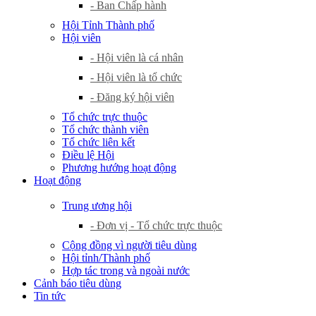
- Ban Chấp hành
Hội Tỉnh Thành phố
Hội viên
- Hội viên là cá nhân
- Hội viên là tổ chức
- Đăng ký hội viên
Tổ chức trực thuộc
Tổ chức thành viên
Tổ chức liên kết
Điều lệ Hội
Phương hướng hoạt động
Hoạt động
Trung ương hội
- Đơn vị - Tổ chức trực thuộc
Cộng đồng vì người tiêu dùng
Hội tỉnh/Thành phố
Hợp tác trong và ngoài nước
Cảnh báo tiêu dùng
Tin tức