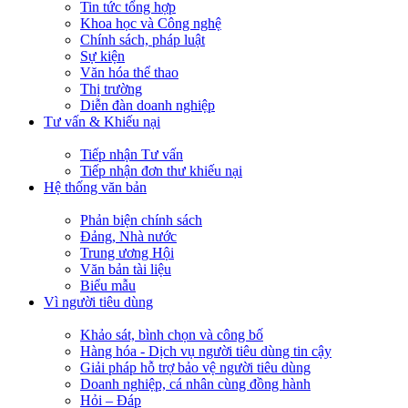
Tin tức tổng hợp
Khoa học và Công nghệ
Chính sách, pháp luật
Sự kiện
Văn hóa thể thao
Thị trường
Diễn đàn doanh nghiệp
Tư vấn & Khiếu nại
Tiếp nhận Tư vấn
Tiếp nhận đơn thư khiếu nại
Hệ thống văn bản
Phản biện chính sách
Đảng, Nhà nước
Trung ương Hội
Văn bản tài liệu
Biểu mẫu
Vì người tiêu dùng
Khảo sát, bình chọn và công bố
Hàng hóa - Dịch vụ người tiêu dùng tin cậy
Giải pháp hỗ trợ bảo vệ người tiêu dùng
Doanh nghiệp, cá nhân cùng đồng hành
Hỏi – Đáp