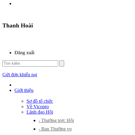
Thanh Hoài
Đăng xuất
Gửi đơn khiếu nại
Giới thiệu
Sơ đồ tổ chức
Về Vicopro
Lãnh đạo Hội
- Thường trực Hội
- Ban Thường vụ