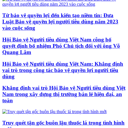
Từ bảo vệ quyền lợi đến kiến tạo niềm tin: Đưa
Luật Bảo vệ quyền lợi người tiêu dùng năm 2023
vào cuộc sống
Hội Bảo vệ Người tiêu dùng Việt Nam công bố
quyết định bổ nhiệm Phó Chủ tịch đối với ông Võ
Quang Lâm
Hội Bảo vệ Người tiêu dùng Việt Nam: Khẳng định
vai trò trong công tác bảo vệ quyền lợi người tiêu
dùng
Khẳng định vai trò Hội Bảo vệ Người tiêu dùng Việt
Nam trong xây dựng thị trường bán lẻ hiện đại, an
toàn
Truy quét tận gốc buôn lậu thuốc lá trong tình hình