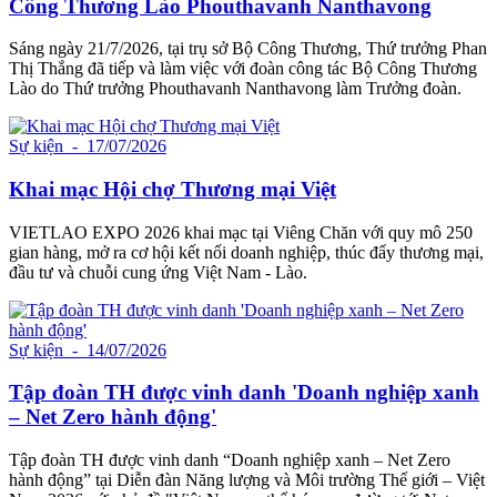
Công Thương Lào Phouthavanh Nanthavong
Sáng ngày 21/7/2026, tại trụ sở Bộ Công Thương, Thứ trưởng Phan
Thị Thắng đã tiếp và làm việc với đoàn công tác Bộ Công Thương
Lào do Thứ trưởng Phouthavanh Nanthavong làm Trưởng đoàn.
Sự kiện
- 17/07/2026
Khai mạc Hội chợ Thương mại Việt
VIETLAO EXPO 2026 khai mạc tại Viêng Chăn với quy mô 250
gian hàng, mở ra cơ hội kết nối doanh nghiệp, thúc đẩy thương mại,
đầu tư và chuỗi cung ứng Việt Nam - Lào.
Sự kiện
- 14/07/2026
Tập đoàn TH được vinh danh 'Doanh nghiệp xanh
– Net Zero hành động'
Tập đoàn TH được vinh danh “Doanh nghiệp xanh – Net Zero
hành động” tại Diễn đàn Năng lượng và Môi trường Thế giới – Việt