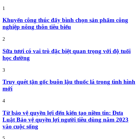
1
Khuyến công thúc đẩy bình chọn sản phẩm công
nghiệp nông thôn tiêu biểu
2
Sữa tươi có vai trò đặc biệt quan trọng với độ tuổi
học đường
3
Truy quét tận gốc buôn lậu thuốc lá trong tình hình
mới
4
Từ bảo vệ quyền lợi đến kiến tạo niềm tin: Đưa
Luật Bảo vệ quyền lợi người tiêu dùng năm 2023
vào cuộc sống
5