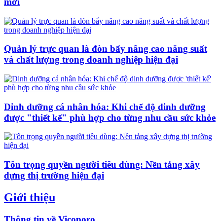
mới
Quản lý trực quan là đòn bẩy nâng cao năng suất
và chất lượng trong doanh nghiệp hiện đại
Dinh dưỡng cá nhân hóa: Khi chế độ dinh dưỡng
được "thiết kế" phù hợp cho từng nhu cầu sức khỏe
Tôn trọng quyền người tiêu dùng: Nền tảng xây
dựng thị trường hiện đại
Giới thiệu
Thông tin về Vicoporo