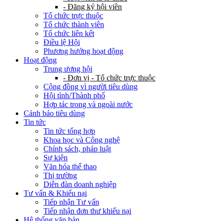
- Đăng ký hội viên
Tổ chức trực thuộc
Tổ chức thành viên
Tổ chức liên kết
Điều lệ Hội
Phương hướng hoạt động
Hoạt động
Trung ương hội
- Đơn vị - Tổ chức trực thuộc
Cộng đồng vì người tiêu dùng
Hội tỉnh/Thành phố
Hợp tác trong và ngoài nước
Cảnh báo tiêu dùng
Tin tức
Tin tức tổng hợp
Khoa học và Công nghệ
Chính sách, pháp luật
Sự kiện
Văn hóa thể thao
Thị trường
Diễn đàn doanh nghiệp
Tư vấn & Khiếu nại
Tiếp nhận Tư vấn
Tiếp nhận đơn thư khiếu nại
Hệ thống văn bản