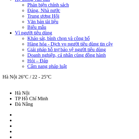
Phản biện chính sách
Đảng, Nhà nước
Trung ương Hội
Văn bản tài liệu
Biểu mẫu
Vì người tiêu dùng
Khảo sát, bình chọn và công bố
Hàng hóa - Dịch vụ người tiêu dùng tin cậy
Giải pháp hỗ trợ bảo vệ người tiêu dùng
Doanh nghiệp, cá nhân cùng đồng hành
Hỏi – Đáp
Cẩm nang pháp luật
Hà Nội
26°C / 22 - 25°C
Hà Nội
TP Hồ Chí Minh
Đà Nẵng