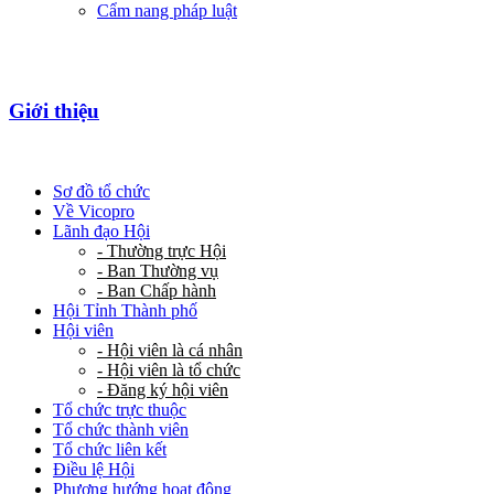
Cẩm nang pháp luật
Giới thiệu
Sơ đồ tổ chức
Về Vicopro
Lãnh đạo Hội
- Thường trực Hội
- Ban Thường vụ
- Ban Chấp hành
Hội Tỉnh Thành phố
Hội viên
- Hội viên là cá nhân
- Hội viên là tổ chức
- Đăng ký hội viên
Tổ chức trực thuộc
Tổ chức thành viên
Tổ chức liên kết
Điều lệ Hội
Phương hướng hoạt động