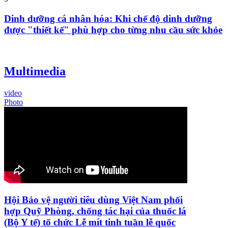
Dinh dưỡng cá nhân hóa: Khi chế độ dinh dưỡng
được "thiết kế" phù hợp cho từng nhu cầu sức khỏe
Multimedia
video
Photo
Hội Bảo vệ người tiêu dùng Việt Nam phối
hợp Quỹ Phòng, chống tác hại của thuốc lá
(Bộ Y tế) tổ chức Lễ mít tinh tuần lễ quốc