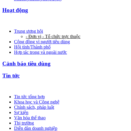
Hoạt động
Trung ương hội
- Đơn vị - Tổ chức trực thuộc
Cộng đồng vì người tiêu dùng
Hội tỉnh/Thành phố
Hợp tác trong và ngoài nước
Cảnh báo tiêu dùng
Tin tức
Tin tức tổng hợp
Khoa học và Công nghệ
Chính sách, pháp luật
Sự kiện
Văn hóa thể thao
Thị trường
Diễn đàn doanh nghiệp