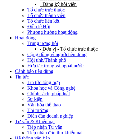
- Đăng ký hội viên
Tổ chức trực thuộc
Tổ chức thành viên
Tổ chức liên kết
Điều lệ Hội
Phương hướng hoạt động
Hoạt động
Trung ương hội
- Đơn vị - Tổ chức trực thuộc
Cộng đồng vì người tiêu dùng
Hội tỉnh/Thành phố
Hợp tác trong và ngoài nước
Cảnh báo tiêu dùng
Tin tức
Tin tức tổng hợp
Khoa học và Công nghệ
Chính sách, pháp luật
Sự kiện
Văn hóa thể thao
Thị trường
Diễn đàn doanh nghiệp
Tư vấn & Khiếu nại
Tiếp nhận Tư vấn
Tiếp nhận đơn thư khiếu nại
Hệ thống văn bản