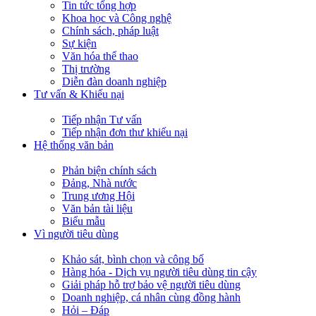
Tin tức tổng hợp
Khoa học và Công nghệ
Chính sách, pháp luật
Sự kiện
Văn hóa thể thao
Thị trường
Diễn đàn doanh nghiệp
Tư vấn & Khiếu nại
Tiếp nhận Tư vấn
Tiếp nhận đơn thư khiếu nại
Hệ thống văn bản
Phản biện chính sách
Đảng, Nhà nước
Trung ương Hội
Văn bản tài liệu
Biểu mẫu
Vì người tiêu dùng
Khảo sát, bình chọn và công bố
Hàng hóa - Dịch vụ người tiêu dùng tin cậy
Giải pháp hỗ trợ bảo vệ người tiêu dùng
Doanh nghiệp, cá nhân cùng đồng hành
Hỏi – Đáp