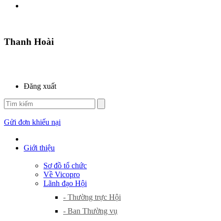
Thanh Hoài
Đăng xuất
Gửi đơn khiếu nại
Giới thiệu
Sơ đồ tổ chức
Về Vicopro
Lãnh đạo Hội
- Thường trực Hội
- Ban Thường vụ