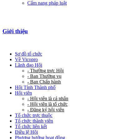
Cẩm nang pháp luật
Giới thiệu
Sơ đồ tổ chức
Về Vicopro
Lãnh đạo Hội
- Thường trực Hội
- Ban Thường vụ
- Ban Chấp hành
Hội Tỉnh Thành phố
Hội viên
- Hội viên là cá nhân
- Hội viên là tổ chức
- Đăng ký hội viên
Tổ chức trực thuộc
Tổ chức thành viên
Tổ chức liên kết
Điều lệ Hội
Phương hướng hoạt động