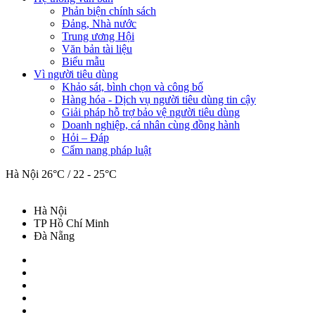
Phản biện chính sách
Đảng, Nhà nước
Trung ương Hội
Văn bản tài liệu
Biểu mẫu
Vì người tiêu dùng
Khảo sát, bình chọn và công bố
Hàng hóa - Dịch vụ người tiêu dùng tin cậy
Giải pháp hỗ trợ bảo vệ người tiêu dùng
Doanh nghiệp, cá nhân cùng đồng hành
Hỏi – Đáp
Cẩm nang pháp luật
Hà Nội
26°C / 22 - 25°C
Hà Nội
TP Hồ Chí Minh
Đà Nẵng