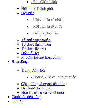
- Ban Chấp hành
Hội Tỉnh Thành phố
Hội viên
- Hội viên là cá nhân
- Hội viên là tổ chức
- Đăng ký hội viên
Tổ chức trực thuộc
Tổ chức thành viên
Tổ chức liên kết
Điều lệ Hội
Phương hướng hoạt động
Hoạt động
Trung ương hội
- Đơn vị - Tổ chức trực thuộc
Cộng đồng vì người tiêu dùng
Hội tỉnh/Thành phố
Hợp tác trong và ngoài nước
Cảnh báo tiêu dùng
Tin tức