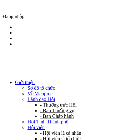
Đăng nhập
Giới thiệu
Sơ đồ tổ chức
Về Vicopro
Lãnh đạo Hội
- Thường trực Hội
- Ban Thường vụ
- Ban Chấp hành
Hội Tỉnh Thành phố
Hội viên
- Hội viên là cá nhân
- Hội viên là tổ chức