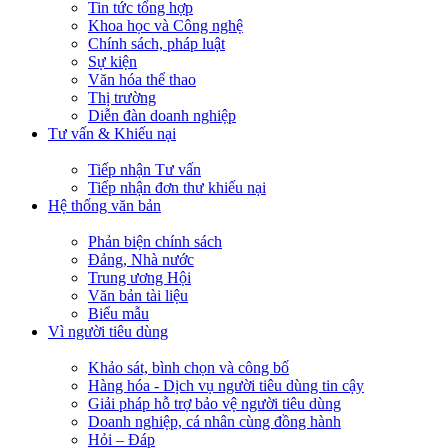
Tin tức tổng hợp
Khoa học và Công nghệ
Chính sách, pháp luật
Sự kiện
Văn hóa thể thao
Thị trường
Diễn đàn doanh nghiệp
Tư vấn & Khiếu nại
Tiếp nhận Tư vấn
Tiếp nhận đơn thư khiếu nại
Hệ thống văn bản
Phản biện chính sách
Đảng, Nhà nước
Trung ương Hội
Văn bản tài liệu
Biểu mẫu
Vì người tiêu dùng
Khảo sát, bình chọn và công bố
Hàng hóa - Dịch vụ người tiêu dùng tin cậy
Giải pháp hỗ trợ bảo vệ người tiêu dùng
Doanh nghiệp, cá nhân cùng đồng hành
Hỏi – Đáp