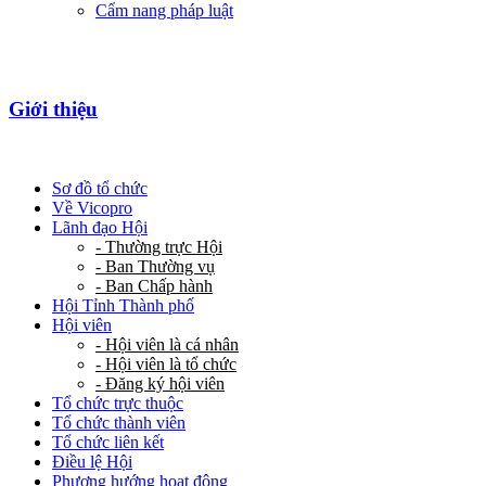
Cẩm nang pháp luật
Giới thiệu
Sơ đồ tổ chức
Về Vicopro
Lãnh đạo Hội
- Thường trực Hội
- Ban Thường vụ
- Ban Chấp hành
Hội Tỉnh Thành phố
Hội viên
- Hội viên là cá nhân
- Hội viên là tổ chức
- Đăng ký hội viên
Tổ chức trực thuộc
Tổ chức thành viên
Tổ chức liên kết
Điều lệ Hội
Phương hướng hoạt động