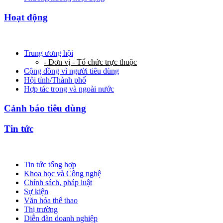
Hoạt động
Trung ương hội
- Đơn vị - Tổ chức trực thuộc
Cộng đồng vì người tiêu dùng
Hội tỉnh/Thành phố
Hợp tác trong và ngoài nước
Cảnh báo tiêu dùng
Tin tức
Tin tức tổng hợp
Khoa học và Công nghệ
Chính sách, pháp luật
Sự kiện
Văn hóa thể thao
Thị trường
Diễn đàn doanh nghiệp