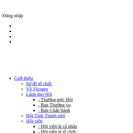
Đăng nhập
Giới thiệu
Sơ đồ tổ chức
Về Vicopro
Lãnh đạo Hội
- Thường trực Hội
- Ban Thường vụ
- Ban Chấp hành
Hội Tỉnh Thành phố
Hội viên
- Hội viên là cá nhân
- Hội viên là tổ chức