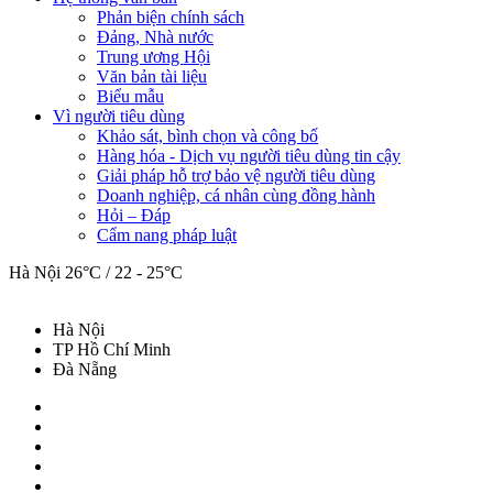
Phản biện chính sách
Đảng, Nhà nước
Trung ương Hội
Văn bản tài liệu
Biểu mẫu
Vì người tiêu dùng
Khảo sát, bình chọn và công bố
Hàng hóa - Dịch vụ người tiêu dùng tin cậy
Giải pháp hỗ trợ bảo vệ người tiêu dùng
Doanh nghiệp, cá nhân cùng đồng hành
Hỏi – Đáp
Cẩm nang pháp luật
Hà Nội
26°C / 22 - 25°C
Hà Nội
TP Hồ Chí Minh
Đà Nẵng