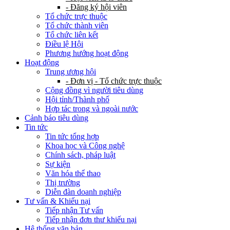
- Đăng ký hội viên
Tổ chức trực thuộc
Tổ chức thành viên
Tổ chức liên kết
Điều lệ Hội
Phương hướng hoạt động
Hoạt động
Trung ương hội
- Đơn vị - Tổ chức trực thuộc
Cộng đồng vì người tiêu dùng
Hội tỉnh/Thành phố
Hợp tác trong và ngoài nước
Cảnh báo tiêu dùng
Tin tức
Tin tức tổng hợp
Khoa học và Công nghệ
Chính sách, pháp luật
Sự kiện
Văn hóa thể thao
Thị trường
Diễn đàn doanh nghiệp
Tư vấn & Khiếu nại
Tiếp nhận Tư vấn
Tiếp nhận đơn thư khiếu nại
Hệ thống văn bản