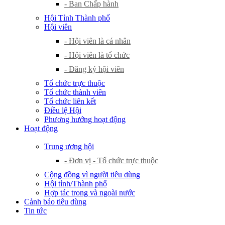
- Ban Chấp hành
Hội Tỉnh Thành phố
Hội viên
- Hội viên là cá nhân
- Hội viên là tổ chức
- Đăng ký hội viên
Tổ chức trực thuộc
Tổ chức thành viên
Tổ chức liên kết
Điều lệ Hội
Phương hướng hoạt động
Hoạt động
Trung ương hội
- Đơn vị - Tổ chức trực thuộc
Cộng đồng vì người tiêu dùng
Hội tỉnh/Thành phố
Hợp tác trong và ngoài nước
Cảnh báo tiêu dùng
Tin tức