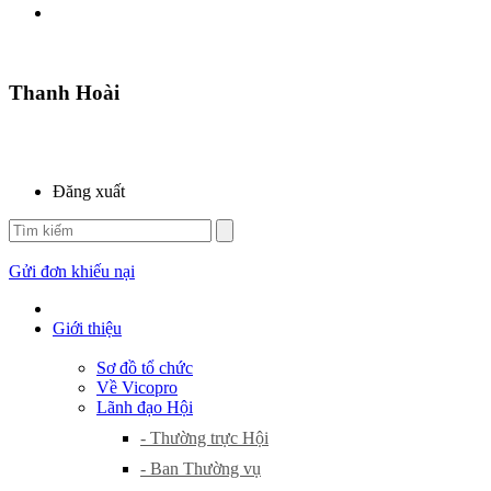
Thanh Hoài
Đăng xuất
Gửi đơn khiếu nại
Giới thiệu
Sơ đồ tổ chức
Về Vicopro
Lãnh đạo Hội
- Thường trực Hội
- Ban Thường vụ