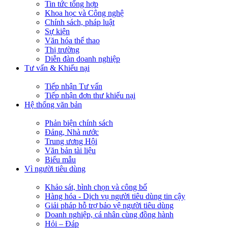
Tin tức tổng hợp
Khoa học và Công nghệ
Chính sách, pháp luật
Sự kiện
Văn hóa thể thao
Thị trường
Diễn đàn doanh nghiệp
Tư vấn & Khiếu nại
Tiếp nhận Tư vấn
Tiếp nhận đơn thư khiếu nại
Hệ thống văn bản
Phản biện chính sách
Đảng, Nhà nước
Trung ương Hội
Văn bản tài liệu
Biểu mẫu
Vì người tiêu dùng
Khảo sát, bình chọn và công bố
Hàng hóa - Dịch vụ người tiêu dùng tin cậy
Giải pháp hỗ trợ bảo vệ người tiêu dùng
Doanh nghiệp, cá nhân cùng đồng hành
Hỏi – Đáp