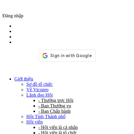
Đăng nhập
Giới thiệu
Sơ đồ tổ chức
Về Vicopro
Lãnh đạo Hội
- Thường trực Hội
- Ban Thường vụ
- Ban Chấp hành
Hội Tỉnh Thành phố
Hội viên
- Hội viên là cá nhân
- Hội viên là tổ chức