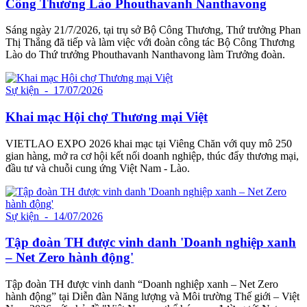
Công Thương Lào Phouthavanh Nanthavong
Sáng ngày 21/7/2026, tại trụ sở Bộ Công Thương, Thứ trưởng Phan
Thị Thắng đã tiếp và làm việc với đoàn công tác Bộ Công Thương
Lào do Thứ trưởng Phouthavanh Nanthavong làm Trưởng đoàn.
Sự kiện
- 17/07/2026
Khai mạc Hội chợ Thương mại Việt
VIETLAO EXPO 2026 khai mạc tại Viêng Chăn với quy mô 250
gian hàng, mở ra cơ hội kết nối doanh nghiệp, thúc đẩy thương mại,
đầu tư và chuỗi cung ứng Việt Nam - Lào.
Sự kiện
- 14/07/2026
Tập đoàn TH được vinh danh 'Doanh nghiệp xanh
– Net Zero hành động'
Tập đoàn TH được vinh danh “Doanh nghiệp xanh – Net Zero
hành động” tại Diễn đàn Năng lượng và Môi trường Thế giới – Việt