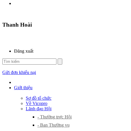
Thanh Hoài
Đăng xuất
Gửi đơn khiếu nại
Giới thiệu
Sơ đồ tổ chức
Về Vicopro
Lãnh đạo Hội
- Thường trực Hội
- Ban Thường vụ