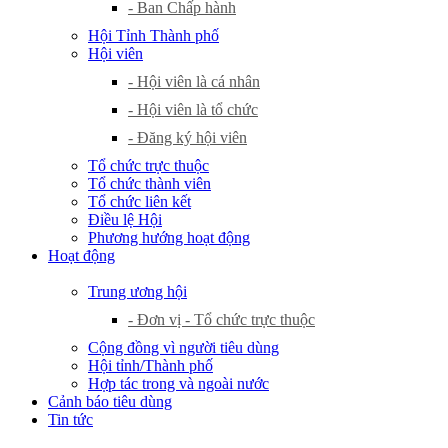
- Ban Chấp hành
Hội Tỉnh Thành phố
Hội viên
- Hội viên là cá nhân
- Hội viên là tổ chức
- Đăng ký hội viên
Tổ chức trực thuộc
Tổ chức thành viên
Tổ chức liên kết
Điều lệ Hội
Phương hướng hoạt động
Hoạt động
Trung ương hội
- Đơn vị - Tổ chức trực thuộc
Cộng đồng vì người tiêu dùng
Hội tỉnh/Thành phố
Hợp tác trong và ngoài nước
Cảnh báo tiêu dùng
Tin tức