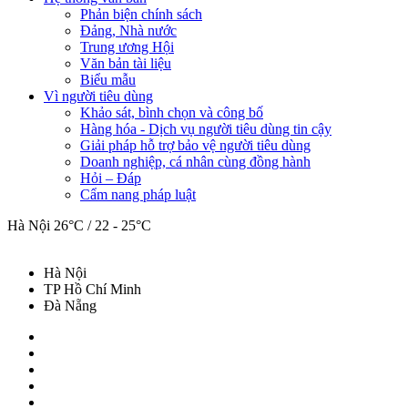
Phản biện chính sách
Đảng, Nhà nước
Trung ương Hội
Văn bản tài liệu
Biểu mẫu
Vì người tiêu dùng
Khảo sát, bình chọn và công bố
Hàng hóa - Dịch vụ người tiêu dùng tin cậy
Giải pháp hỗ trợ bảo vệ người tiêu dùng
Doanh nghiệp, cá nhân cùng đồng hành
Hỏi – Đáp
Cẩm nang pháp luật
Hà Nội
26°C / 22 - 25°C
Hà Nội
TP Hồ Chí Minh
Đà Nẵng