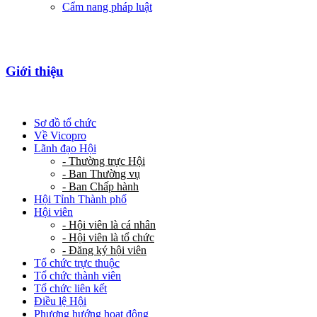
Cẩm nang pháp luật
Giới thiệu
Sơ đồ tổ chức
Về Vicopro
Lãnh đạo Hội
- Thường trực Hội
- Ban Thường vụ
- Ban Chấp hành
Hội Tỉnh Thành phố
Hội viên
- Hội viên là cá nhân
- Hội viên là tổ chức
- Đăng ký hội viên
Tổ chức trực thuộc
Tổ chức thành viên
Tổ chức liên kết
Điều lệ Hội
Phương hướng hoạt động