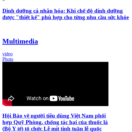
Dinh dưỡng cá nhân hóa: Khi chế độ dinh dưỡng
được "thiết kế" phù hợp cho từng nhu cầu sức khỏe
Multimedia
video
Photo
Hội Bảo vệ người tiêu dùng Việt Nam phối
hợp Quỹ Phòng, chống tác hại của thuốc lá
(Bộ Y tế) tổ chức Lễ mít tinh tuần lễ quốc