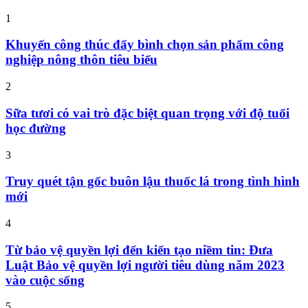
1
Khuyến công thúc đẩy bình chọn sản phẩm công
nghiệp nông thôn tiêu biểu
2
Sữa tươi có vai trò đặc biệt quan trọng với độ tuổi
học đường
3
Truy quét tận gốc buôn lậu thuốc lá trong tình hình
mới
4
Từ bảo vệ quyền lợi đến kiến tạo niềm tin: Đưa
Luật Bảo vệ quyền lợi người tiêu dùng năm 2023
vào cuộc sống
5