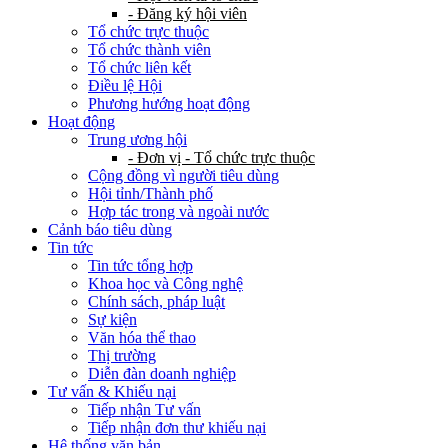
- Đăng ký hội viên
Tổ chức trực thuộc
Tổ chức thành viên
Tổ chức liên kết
Điều lệ Hội
Phương hướng hoạt động
Hoạt động
Trung ương hội
- Đơn vị - Tổ chức trực thuộc
Cộng đồng vì người tiêu dùng
Hội tỉnh/Thành phố
Hợp tác trong và ngoài nước
Cảnh báo tiêu dùng
Tin tức
Tin tức tổng hợp
Khoa học và Công nghệ
Chính sách, pháp luật
Sự kiện
Văn hóa thể thao
Thị trường
Diễn đàn doanh nghiệp
Tư vấn & Khiếu nại
Tiếp nhận Tư vấn
Tiếp nhận đơn thư khiếu nại
Hệ thống văn bản