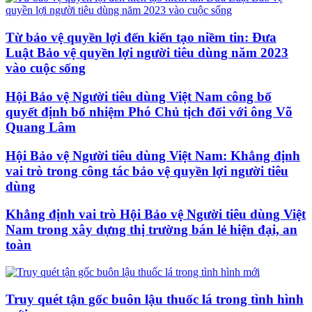
Từ bảo vệ quyền lợi đến kiến tạo niềm tin: Đưa
Luật Bảo vệ quyền lợi người tiêu dùng năm 2023
vào cuộc sống
Hội Bảo vệ Người tiêu dùng Việt Nam công bố
quyết định bổ nhiệm Phó Chủ tịch đối với ông Võ
Quang Lâm
Hội Bảo vệ Người tiêu dùng Việt Nam: Khẳng định
vai trò trong công tác bảo vệ quyền lợi người tiêu
dùng
Khẳng định vai trò Hội Bảo vệ Người tiêu dùng Việt
Nam trong xây dựng thị trường bán lẻ hiện đại, an
toàn
Truy quét tận gốc buôn lậu thuốc lá trong tình hình