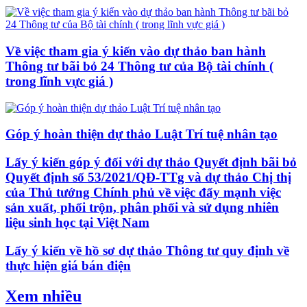
Về việc tham gia ý kiến vào dự thảo ban hành
Thông tư bãi bỏ 24 Thông tư của Bộ tài chính (
trong lĩnh vực giá )
Góp ý hoàn thiện dự thảo Luật Trí tuệ nhân tạo
Lấy ý kiến góp ý đối với dự thảo Quyết định bãi bỏ
Quyết định số 53/2021/QĐ-TTg và dự thảo Chị thị
của Thủ tướng Chính phủ về việc đẩy mạnh việc
sản xuất, phối trộn, phân phối và sử dụng nhiên
liệu sinh học tại Việt Nam
Lấy ý kiến về hồ sơ dự thảo Thông tư quy định về
thực hiện giá bán điện
Xem nhiều