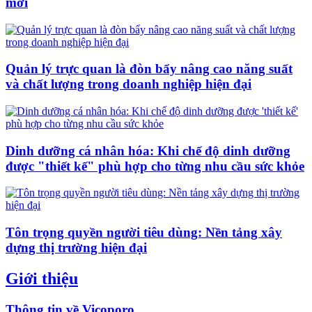
mới
Quản lý trực quan là đòn bẩy nâng cao năng suất
và chất lượng trong doanh nghiệp hiện đại
Dinh dưỡng cá nhân hóa: Khi chế độ dinh dưỡng
được "thiết kế" phù hợp cho từng nhu cầu sức khỏe
Tôn trọng quyền người tiêu dùng: Nền tảng xây
dựng thị trường hiện đại
Giới thiệu
Thông tin về Vicoporo