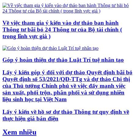
Về việc tham gia ý kiến vào dự thảo ban hành
Thông tư bãi bỏ 24 Thông tư của Bộ tài chính (
trong lĩnh vực giá )
Góp ý hoàn thiện dự thảo Luật Trí tuệ nhân tạo
Lấy ý kiến góp ý đối với dự thảo Quyết định bãi bỏ
Quyết định số 53/2021/QĐ-TTg và dự thảo Chị thị
của Thủ tướng Chính phủ về việc đẩy mạnh việc
sản xuất, phối trộn, phân phối và sử dụng nhiên
liệu sinh học tại Việt Nam
Lấy ý kiến về hồ sơ dự thảo Thông tư quy định về
thực hiện giá bán điện
Xem nhiều