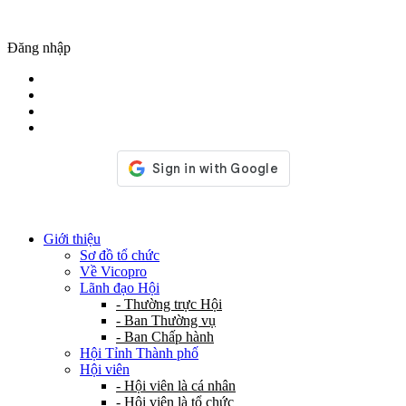
Đăng nhập
Giới thiệu
Sơ đồ tổ chức
Về Vicopro
Lãnh đạo Hội
- Thường trực Hội
- Ban Thường vụ
- Ban Chấp hành
Hội Tỉnh Thành phố
Hội viên
- Hội viên là cá nhân
- Hội viên là tổ chức