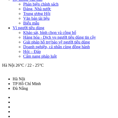
Phản biện chính sách
Đảng, Nhà nước
Trung ương Hội
Văn bản tài liệu
Biểu mẫu
Vì người tiêu dùng
Khảo sát, bình chọn và công bố
Hàng hóa - Dịch vụ người tiêu dùng tin cậy
Giải pháp hỗ trợ bảo vệ người tiêu dùng
Doanh nghiệp, cá nhân cùng đồng hành
Hỏi – Đáp
Cẩm nang pháp luật
Hà Nội
26°C / 22 - 25°C
Hà Nội
TP Hồ Chí Minh
Đà Nẵng