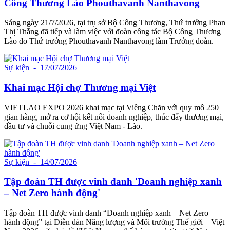
Công Thương Lào Phouthavanh Nanthavong
Sáng ngày 21/7/2026, tại trụ sở Bộ Công Thương, Thứ trưởng Phan
Thị Thắng đã tiếp và làm việc với đoàn công tác Bộ Công Thương
Lào do Thứ trưởng Phouthavanh Nanthavong làm Trưởng đoàn.
Sự kiện
- 17/07/2026
Khai mạc Hội chợ Thương mại Việt
VIETLAO EXPO 2026 khai mạc tại Viêng Chăn với quy mô 250
gian hàng, mở ra cơ hội kết nối doanh nghiệp, thúc đẩy thương mại,
đầu tư và chuỗi cung ứng Việt Nam - Lào.
Sự kiện
- 14/07/2026
Tập đoàn TH được vinh danh 'Doanh nghiệp xanh
– Net Zero hành động'
Tập đoàn TH được vinh danh “Doanh nghiệp xanh – Net Zero
hành động” tại Diễn đàn Năng lượng và Môi trường Thế giới – Việt