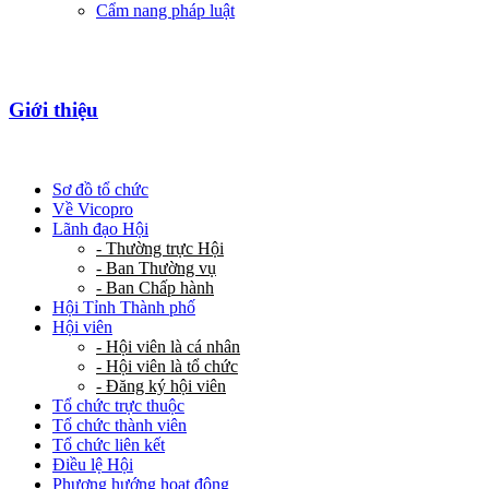
Cẩm nang pháp luật
Giới thiệu
Sơ đồ tổ chức
Về Vicopro
Lãnh đạo Hội
- Thường trực Hội
- Ban Thường vụ
- Ban Chấp hành
Hội Tỉnh Thành phố
Hội viên
- Hội viên là cá nhân
- Hội viên là tổ chức
- Đăng ký hội viên
Tổ chức trực thuộc
Tổ chức thành viên
Tổ chức liên kết
Điều lệ Hội
Phương hướng hoạt động