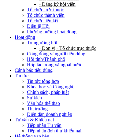
- Đăng ký hội viên
Tổ chức trực thuộc
Tổ chức thành viên
Tổ chức liên kết
Điều lệ Hội
Phương hướng hoạt động
Hoạt động
Trung ương hội
- Đơn vị - Tổ chức trực thuộc
Cộng đồng vì người tiêu dùng
Hội tỉnh/Thành phố
Hợp tác trong và ngoài nước
Cảnh báo tiêu dùng
Tin tức
Tin tức tổng hợp
Khoa học và Công nghệ
Chính sách, pháp luật
Sự kiện
Văn hóa thể thao
Thị trường
Diễn đàn doanh nghiệp
Tư vấn & Khiếu nại
Tiếp nhận Tư vấn
Tiếp nhận đơn thư khiếu nại
Hệ thống văn bản