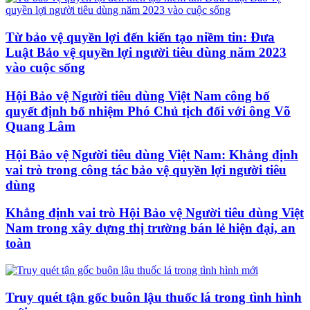
Từ bảo vệ quyền lợi đến kiến tạo niềm tin: Đưa
Luật Bảo vệ quyền lợi người tiêu dùng năm 2023
vào cuộc sống
Hội Bảo vệ Người tiêu dùng Việt Nam công bố
quyết định bổ nhiệm Phó Chủ tịch đối với ông Võ
Quang Lâm
Hội Bảo vệ Người tiêu dùng Việt Nam: Khẳng định
vai trò trong công tác bảo vệ quyền lợi người tiêu
dùng
Khẳng định vai trò Hội Bảo vệ Người tiêu dùng Việt
Nam trong xây dựng thị trường bán lẻ hiện đại, an
toàn
Truy quét tận gốc buôn lậu thuốc lá trong tình hình