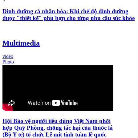
Dinh dưỡng cá nhân hóa: Khi chế độ dinh dưỡng
được "thiết kế" phù hợp cho từng nhu cầu sức khỏe
Multimedia
video
Photo
Hội Bảo vệ người tiêu dùng Việt Nam phối
hợp Quỹ Phòng, chống tác hại của thuốc lá
(Bộ Y tế) tổ chức Lễ mít tinh tuần lễ quốc