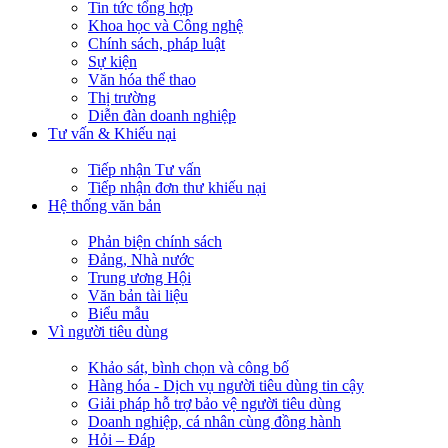
Tin tức tổng hợp
Khoa học và Công nghệ
Chính sách, pháp luật
Sự kiện
Văn hóa thể thao
Thị trường
Diễn đàn doanh nghiệp
Tư vấn & Khiếu nại
Tiếp nhận Tư vấn
Tiếp nhận đơn thư khiếu nại
Hệ thống văn bản
Phản biện chính sách
Đảng, Nhà nước
Trung ương Hội
Văn bản tài liệu
Biểu mẫu
Vì người tiêu dùng
Khảo sát, bình chọn và công bố
Hàng hóa - Dịch vụ người tiêu dùng tin cậy
Giải pháp hỗ trợ bảo vệ người tiêu dùng
Doanh nghiệp, cá nhân cùng đồng hành
Hỏi – Đáp