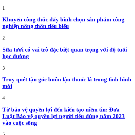
1
Khuyến công thúc đẩy bình chọn sản phẩm công
nghiệp nông thôn tiêu biểu
2
Sữa tươi có vai trò đặc biệt quan trọng với độ tuổi
học đường
3
Truy quét tận gốc buôn lậu thuốc lá trong tình hình
mới
4
Từ bảo vệ quyền lợi đến kiến tạo niềm tin: Đưa
Luật Bảo vệ quyền lợi người tiêu dùng năm 2023
vào cuộc sống
5