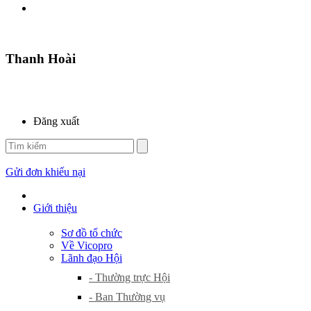
Thanh Hoài
Đăng xuất
Gửi đơn khiếu nại
Giới thiệu
Sơ đồ tổ chức
Về Vicopro
Lãnh đạo Hội
- Thường trực Hội
- Ban Thường vụ