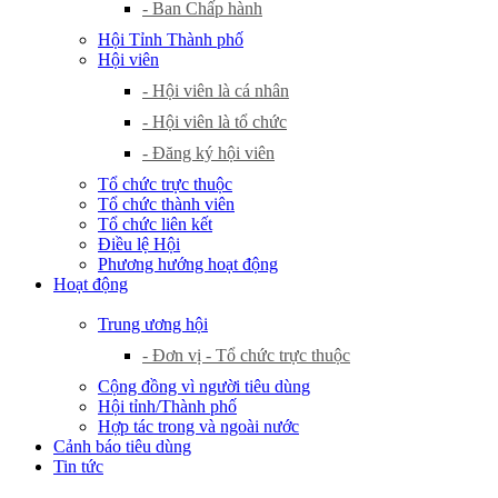
- Ban Chấp hành
Hội Tỉnh Thành phố
Hội viên
- Hội viên là cá nhân
- Hội viên là tổ chức
- Đăng ký hội viên
Tổ chức trực thuộc
Tổ chức thành viên
Tổ chức liên kết
Điều lệ Hội
Phương hướng hoạt động
Hoạt động
Trung ương hội
- Đơn vị - Tổ chức trực thuộc
Cộng đồng vì người tiêu dùng
Hội tỉnh/Thành phố
Hợp tác trong và ngoài nước
Cảnh báo tiêu dùng
Tin tức