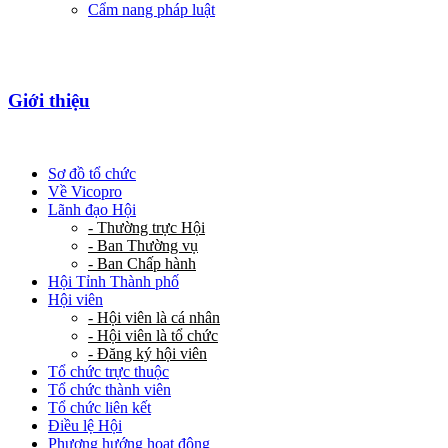
Cẩm nang pháp luật
Giới thiệu
Sơ đồ tổ chức
Về Vicopro
Lãnh đạo Hội
- Thường trực Hội
- Ban Thường vụ
- Ban Chấp hành
Hội Tỉnh Thành phố
Hội viên
- Hội viên là cá nhân
- Hội viên là tổ chức
- Đăng ký hội viên
Tổ chức trực thuộc
Tổ chức thành viên
Tổ chức liên kết
Điều lệ Hội
Phương hướng hoạt động