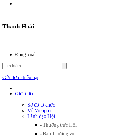
Thanh Hoài
Đăng xuất
Gửi đơn khiếu nại
Giới thiệu
Sơ đồ tổ chức
Về Vicopro
Lãnh đạo Hội
- Thường trực Hội
- Ban Thường vụ