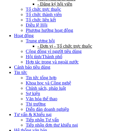
- Đăng ký hội viên
Tổ chức trực thuộc
Tổ chức thành viên
Tổ chức liên kết
Điều lệ Hội
Phương hướng hoạt động
Hoạt động
Trung ương hội
- Đơn vị - Tổ chức trực thuộc
Cộng đồng vì người tiêu dùng
Hội tỉnh/Thành phố
Hợp tác trong và ngoài nước
Cảnh báo tiêu dùng
Tin tức
Tin tức tổng hợp
Khoa học và Công nghệ
Chính sách, pháp luật
Sự kiện
Văn hóa thể thao
Thị trường
Diễn đàn doanh nghiệp
Tư vấn & Khiếu nại
Tiếp nhận Tư vấn
Tiếp nhận đơn thư khiếu nại
Hệ thống văn bản