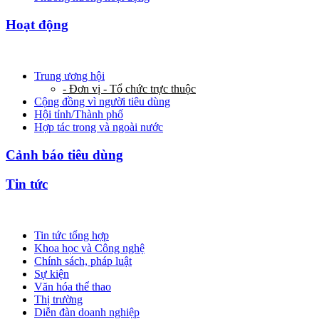
Hoạt động
Trung ương hội
- Đơn vị - Tổ chức trực thuộc
Cộng đồng vì người tiêu dùng
Hội tỉnh/Thành phố
Hợp tác trong và ngoài nước
Cảnh báo tiêu dùng
Tin tức
Tin tức tổng hợp
Khoa học và Công nghệ
Chính sách, pháp luật
Sự kiện
Văn hóa thể thao
Thị trường
Diễn đàn doanh nghiệp