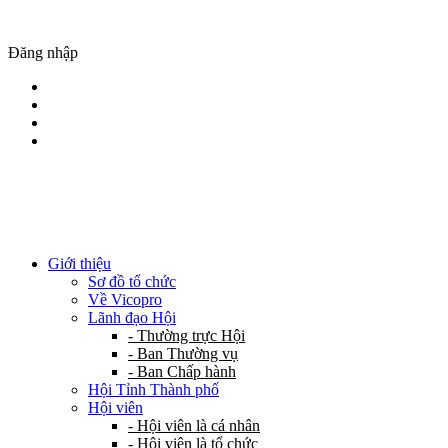
Đăng nhập
Giới thiệu
Sơ đồ tổ chức
Về Vicopro
Lãnh đạo Hội
- Thường trực Hội
- Ban Thường vụ
- Ban Chấp hành
Hội Tỉnh Thành phố
Hội viên
- Hội viên là cá nhân
- Hội viên là tổ chức