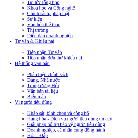
Tin tức tổng hợp
Khoa học và Công nghệ
Chính sách, pháp luật
Sự kiện
Văn hóa thể thao
Thị trường
Diễn đàn doanh nghiệp
Tư vấn & Khiếu nại
Tiếp nhận Tư vấn
Tiếp nhận đơn thư khiếu nại
Hệ thống văn bản
Phản biện chính sách
Đảng, Nhà nước
Trung ương Hội
Văn bản tài liệu
Biểu mẫu
Vì người tiêu dùng
Khảo sát, bình chọn và công bố
Hàng hóa - Dịch vụ người tiêu dùng tin cậy
Giải pháp hỗ trợ bảo vệ người tiêu dùng
Doanh nghiệp, cá nhân cùng đồng hành
Hỏi – Đáp