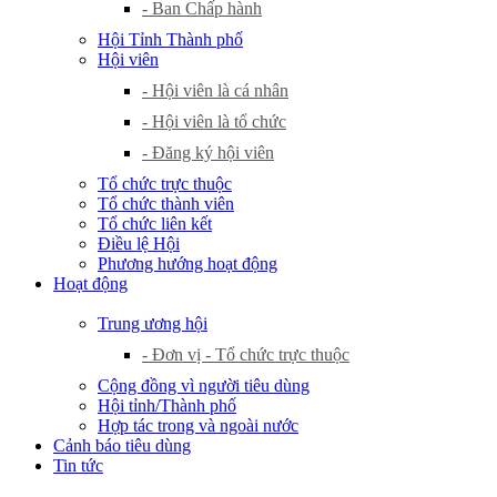
- Ban Chấp hành
Hội Tỉnh Thành phố
Hội viên
- Hội viên là cá nhân
- Hội viên là tổ chức
- Đăng ký hội viên
Tổ chức trực thuộc
Tổ chức thành viên
Tổ chức liên kết
Điều lệ Hội
Phương hướng hoạt động
Hoạt động
Trung ương hội
- Đơn vị - Tổ chức trực thuộc
Cộng đồng vì người tiêu dùng
Hội tỉnh/Thành phố
Hợp tác trong và ngoài nước
Cảnh báo tiêu dùng
Tin tức