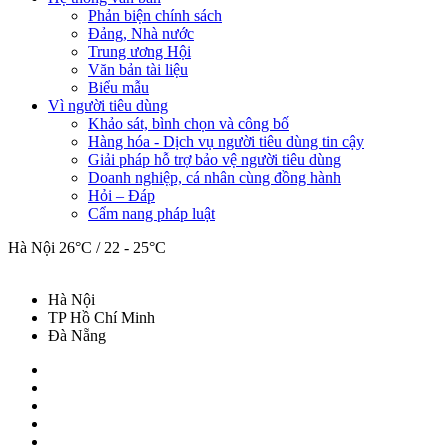
Phản biện chính sách
Đảng, Nhà nước
Trung ương Hội
Văn bản tài liệu
Biểu mẫu
Vì người tiêu dùng
Khảo sát, bình chọn và công bố
Hàng hóa - Dịch vụ người tiêu dùng tin cậy
Giải pháp hỗ trợ bảo vệ người tiêu dùng
Doanh nghiệp, cá nhân cùng đồng hành
Hỏi – Đáp
Cẩm nang pháp luật
Hà Nội
26°C / 22 - 25°C
Hà Nội
TP Hồ Chí Minh
Đà Nẵng