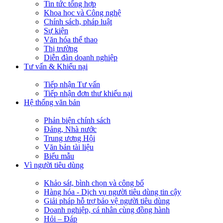
Tin tức tổng hợp
Khoa học và Công nghệ
Chính sách, pháp luật
Sự kiện
Văn hóa thể thao
Thị trường
Diễn đàn doanh nghiệp
Tư vấn & Khiếu nại
Tiếp nhận Tư vấn
Tiếp nhận đơn thư khiếu nại
Hệ thống văn bản
Phản biện chính sách
Đảng, Nhà nước
Trung ương Hội
Văn bản tài liệu
Biểu mẫu
Vì người tiêu dùng
Khảo sát, bình chọn và công bố
Hàng hóa - Dịch vụ người tiêu dùng tin cậy
Giải pháp hỗ trợ bảo vệ người tiêu dùng
Doanh nghiệp, cá nhân cùng đồng hành
Hỏi – Đáp