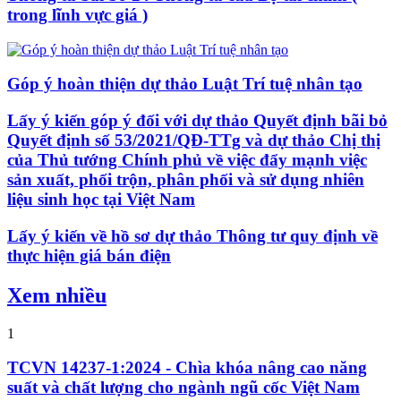
trong lĩnh vực giá )
Góp ý hoàn thiện dự thảo Luật Trí tuệ nhân tạo
Lấy ý kiến góp ý đối với dự thảo Quyết định bãi bỏ
Quyết định số 53/2021/QĐ-TTg và dự thảo Chị thị
của Thủ tướng Chính phủ về việc đẩy mạnh việc
sản xuất, phối trộn, phân phối và sử dụng nhiên
liệu sinh học tại Việt Nam
Lấy ý kiến về hồ sơ dự thảo Thông tư quy định về
thực hiện giá bán điện
Xem nhiều
1
TCVN 14237-1:2024 - Chìa khóa nâng cao năng
suất và chất lượng cho ngành ngũ cốc Việt Nam