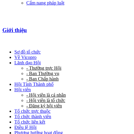
Cẩm nang pháp luật
Giới thiệu
Sơ đồ tổ chức
Về Vicopro
Lãnh đạo Hội
- Thường trực Hội
- Ban Thường vụ
- Ban Chấp hành
Hội Tỉnh Thành phố
Hội viên
- Hội viên là cá nhân
- Hội viên là tổ chức
- Đăng ký hội viên
Tổ chức trực thuộc
Tổ chức thành viên
Tổ chức liên kết
Điều lệ Hội
Phương hướng hoạt động