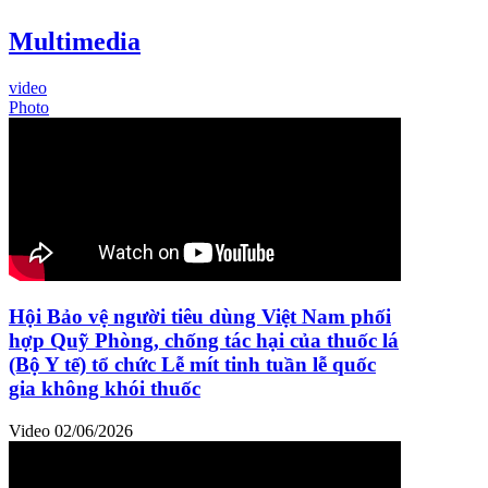
Multimedia
video
Photo
Hội Bảo vệ người tiêu dùng Việt Nam phối
hợp Quỹ Phòng, chống tác hại của thuốc lá
(Bộ Y tế) tổ chức Lễ mít tinh tuần lễ quốc
gia không khói thuốc
Video
02/06/2026