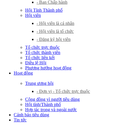
- Ban Chấp hành
Hội Tỉnh Thành phố
Hội viên
- Hội viên là cá nhân
- Hội viên là tổ chức
- Đăng ký hội viên
Tổ chức trực thuộc
Tổ chức thành viên
Tổ chức liên kết
Điều lệ Hội
Phương hướng hoạt động
Hoạt động
Trung ương hội
- Đơn vị - Tổ chức trực thuộc
Cộng đồng vì người tiêu dùng
Hội tỉnh/Thành phố
Hợp tác trong và ngoài nước
Cảnh báo tiêu dùng
Tin tức