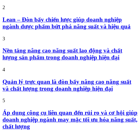
2
Lean – Đòn bẩy chiến lược giúp doanh nghiệp
ngành dược phẩm bứt phá năng suất và hiệu quả
3
Nền tảng nâng cao năng suất lao động và chất
lượng sản phẩm trong doanh nghiệp hiện đại
4
Quản lý trực quan là đòn bẩy nâng cao năng suất
và chất lượng trong doanh nghiệp hiện đại
5
Áp dụng công cụ liên quan đến rủi ro và cơ hội giúp
doanh nghiệp ngành may mặc tối ưu hóa năng suất,
chất lượng