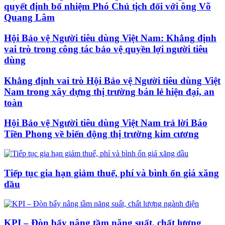
quyết định bổ nhiệm Phó Chủ tịch đối với ông Võ
Quang Lâm
Hội Bảo vệ Người tiêu dùng Việt Nam: Khẳng định
vai trò trong công tác bảo vệ quyền lợi người tiêu
dùng
Khẳng định vai trò Hội Bảo vệ Người tiêu dùng Việt
Nam trong xây dựng thị trường bán lẻ hiện đại, an
toàn
Hội Bảo vệ Người tiêu dùng Việt Nam trả lời Báo
Tiền Phong về biến động thị trường kim cương
Tiếp tục gia hạn giảm thuế, phí và bình ổn giá xăng
dầu
KPI – Đòn bẩy nâng tầm năng suất, chất lượng