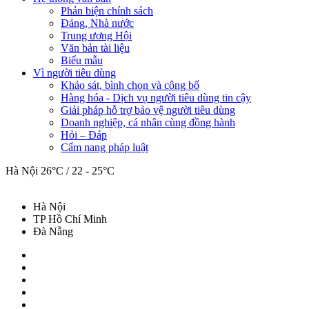
Phản biện chính sách
Đảng, Nhà nước
Trung ương Hội
Văn bản tài liệu
Biểu mẫu
Vì người tiêu dùng
Khảo sát, bình chọn và công bố
Hàng hóa - Dịch vụ người tiêu dùng tin cậy
Giải pháp hỗ trợ bảo vệ người tiêu dùng
Doanh nghiệp, cá nhân cùng đồng hành
Hỏi – Đáp
Cẩm nang pháp luật
Hà Nội
26°C / 22 - 25°C
Hà Nội
TP Hồ Chí Minh
Đà Nẵng