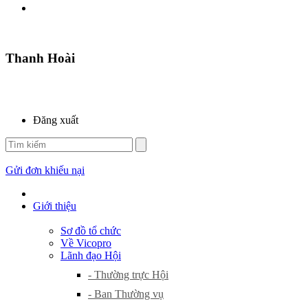
Thanh Hoài
Đăng xuất
Gửi đơn khiếu nại
Giới thiệu
Sơ đồ tổ chức
Về Vicopro
Lãnh đạo Hội
- Thường trực Hội
- Ban Thường vụ