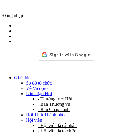
Đăng nhập
Giới thiệu
Sơ đồ tổ chức
Về Vicopro
Lãnh đạo Hội
- Thường trực Hội
- Ban Thường vụ
- Ban Chấp hành
Hội Tỉnh Thành phố
Hội viên
- Hội viên là cá nhân
- Hội viên là tổ chức