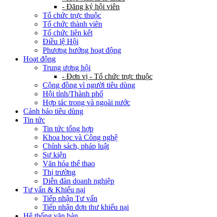
- Đăng ký hội viên
Tổ chức trực thuộc
Tổ chức thành viên
Tổ chức liên kết
Điều lệ Hội
Phương hướng hoạt động
Hoạt động
Trung ương hội
- Đơn vị - Tổ chức trực thuộc
Cộng đồng vì người tiêu dùng
Hội tỉnh/Thành phố
Hợp tác trong và ngoài nước
Cảnh báo tiêu dùng
Tin tức
Tin tức tổng hợp
Khoa học và Công nghệ
Chính sách, pháp luật
Sự kiện
Văn hóa thể thao
Thị trường
Diễn đàn doanh nghiệp
Tư vấn & Khiếu nại
Tiếp nhận Tư vấn
Tiếp nhận đơn thư khiếu nại
Hệ thống văn bản