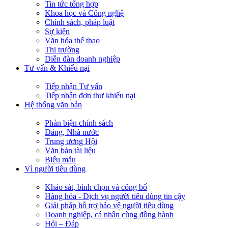
Tin tức tổng hợp
Khoa học và Công nghệ
Chính sách, pháp luật
Sự kiện
Văn hóa thể thao
Thị trường
Diễn đàn doanh nghiệp
Tư vấn & Khiếu nại
Tiếp nhận Tư vấn
Tiếp nhận đơn thư khiếu nại
Hệ thống văn bản
Phản biện chính sách
Đảng, Nhà nước
Trung ương Hội
Văn bản tài liệu
Biểu mẫu
Vì người tiêu dùng
Khảo sát, bình chọn và công bố
Hàng hóa - Dịch vụ người tiêu dùng tin cậy
Giải pháp hỗ trợ bảo vệ người tiêu dùng
Doanh nghiệp, cá nhân cùng đồng hành
Hỏi – Đáp