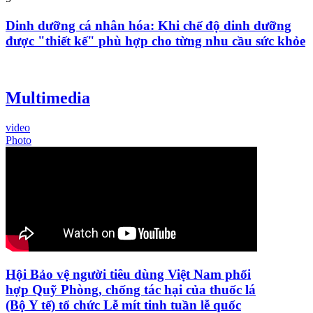
Dinh dưỡng cá nhân hóa: Khi chế độ dinh dưỡng
được "thiết kế" phù hợp cho từng nhu cầu sức khỏe
Multimedia
video
Photo
Hội Bảo vệ người tiêu dùng Việt Nam phối
hợp Quỹ Phòng, chống tác hại của thuốc lá
(Bộ Y tế) tổ chức Lễ mít tinh tuần lễ quốc