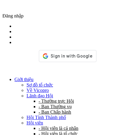
Đăng nhập
Giới thiệu
Sơ đồ tổ chức
Về Vicopro
Lãnh đạo Hội
- Thường trực Hội
- Ban Thường vụ
- Ban Chấp hành
Hội Tỉnh Thành phố
Hội viên
- Hội viên là cá nhân
- Hội viên là tổ chức