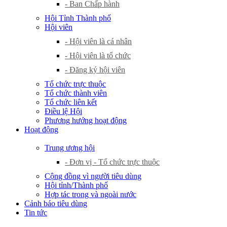
- Ban Chấp hành
Hội Tỉnh Thành phố
Hội viên
- Hội viên là cá nhân
- Hội viên là tổ chức
- Đăng ký hội viên
Tổ chức trực thuộc
Tổ chức thành viên
Tổ chức liên kết
Điều lệ Hội
Phương hướng hoạt động
Hoạt động
Trung ương hội
- Đơn vị - Tổ chức trực thuộc
Cộng đồng vì người tiêu dùng
Hội tỉnh/Thành phố
Hợp tác trong và ngoài nước
Cảnh báo tiêu dùng
Tin tức