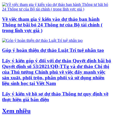
Về việc tham gia ý kiến vào dự thảo ban hành
Thông tư bãi bỏ 24 Thông tư của Bộ tài chính (
trong lĩnh vực giá )
Góp ý hoàn thiện dự thảo Luật Trí tuệ nhân tạo
Lấy ý kiến góp ý đối với dự thảo Quyết định bãi bỏ
Quyết định số 53/2021/QĐ-TTg và dự thảo Chị thị
của Thủ tướng Chính phủ về việc đẩy mạnh việc
sản xuất, phối trộn, phân phối và sử dụng nhiên
liệu sinh học tại Việt Nam
Lấy ý kiến về hồ sơ dự thảo Thông tư quy định về
thực hiện giá bán điện
Xem nhiều