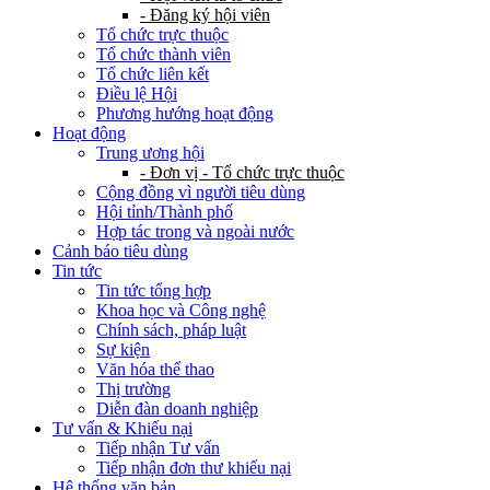
- Đăng ký hội viên
Tổ chức trực thuộc
Tổ chức thành viên
Tổ chức liên kết
Điều lệ Hội
Phương hướng hoạt động
Hoạt động
Trung ương hội
- Đơn vị - Tổ chức trực thuộc
Cộng đồng vì người tiêu dùng
Hội tỉnh/Thành phố
Hợp tác trong và ngoài nước
Cảnh báo tiêu dùng
Tin tức
Tin tức tổng hợp
Khoa học và Công nghệ
Chính sách, pháp luật
Sự kiện
Văn hóa thể thao
Thị trường
Diễn đàn doanh nghiệp
Tư vấn & Khiếu nại
Tiếp nhận Tư vấn
Tiếp nhận đơn thư khiếu nại
Hệ thống văn bản