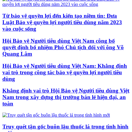
Từ bảo vệ quyền lợi đến kiến tạo niềm tin: Đưa
Luật Bảo vệ quyền lợi người tiêu dùng năm 2023
vào cuộc sống
Hội Bảo vệ Người tiêu dùng Việt Nam công bố
quyết định bổ nhiệm Phó Chủ tịch đối với ông Võ
Quang Lâm
Hội Bảo vệ Người tiêu dùng Việt Nam: Khẳng định
vai trò trong công tác bảo vệ quyền lợi người tiêu
dùng
Khẳng định vai trò Hội Bảo vệ Người tiêu dùng Việt
Nam trong xây dựng thị trường bán lẻ hiện đại, an
toàn
Truy quét tận gốc buôn lậu thuốc lá trong tình hình