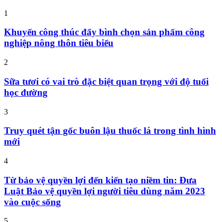
1
Khuyến công thúc đẩy bình chọn sản phẩm công
nghiệp nông thôn tiêu biểu
2
Sữa tươi có vai trò đặc biệt quan trọng với độ tuổi
học đường
3
Truy quét tận gốc buôn lậu thuốc lá trong tình hình
mới
4
Từ bảo vệ quyền lợi đến kiến tạo niềm tin: Đưa
Luật Bảo vệ quyền lợi người tiêu dùng năm 2023
vào cuộc sống
5