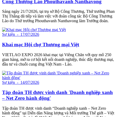
Công Thương Lào Phouthavanh Nanthavong
Sáng ngày 21/7/2026, tại trụ sở Bộ Công Thương, Thứ trưởng Phan
Thị Thắng đã tiếp và làm việc với đoàn công tác Bộ Công Thương
Lào do Thứ trưởng Phouthavanh Nanthavong làm Trưởng đoàn.
Sự kiện
- 17/07/2026
Khai mạc Hội chợ Thương mại Việt
VIETLAO EXPO 2026 khai mạc tại Viêng Chăn với quy mô 250
gian hàng, mở ra cơ hội kết nối doanh nghiệp, thúc đẩy thương mại,
đầu tư và chuỗi cung ứng Việt Nam - Lào.
Sự kiện
- 14/07/2026
Tập đoàn TH được vinh danh 'Doanh nghiệp xanh
– Net Zero hành động'
Tập đoàn TH được vinh danh “Doanh nghiệp xanh – Net Zero
hành động” tại Diễn đàn Năng lượng và Môi trường Thế giới – Việt