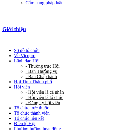
Cẩm nang pháp luật
Giới thiệu
Sơ đồ tổ chức
Về Vicopro
Lãnh đạo Hội
- Thường trực Hội
- Ban Thường vụ
- Ban Chấp hành
Hội Tỉnh Thành phố
Hội viên
- Hội viên là cá nhân
- Hội viên là tổ chức
- Đăng ký hội viên
Tổ chức trực thuộc
Tổ chức thành viên
Tổ chức liên kết
Điều lệ Hội
Phương hướng hoạt động