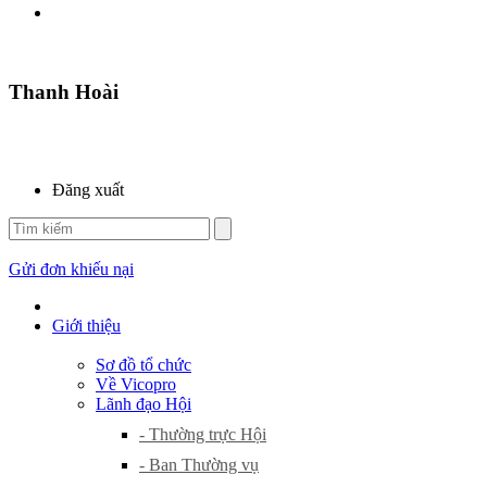
Thanh Hoài
Đăng xuất
Gửi đơn khiếu nại
Giới thiệu
Sơ đồ tổ chức
Về Vicopro
Lãnh đạo Hội
- Thường trực Hội
- Ban Thường vụ