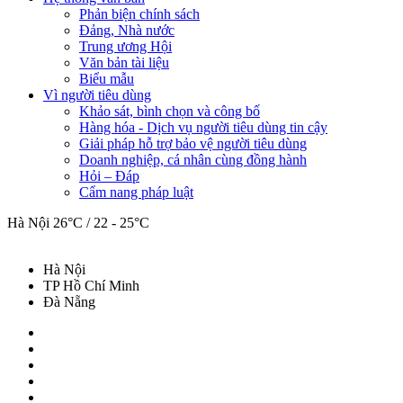
Phản biện chính sách
Đảng, Nhà nước
Trung ương Hội
Văn bản tài liệu
Biểu mẫu
Vì người tiêu dùng
Khảo sát, bình chọn và công bố
Hàng hóa - Dịch vụ người tiêu dùng tin cậy
Giải pháp hỗ trợ bảo vệ người tiêu dùng
Doanh nghiệp, cá nhân cùng đồng hành
Hỏi – Đáp
Cẩm nang pháp luật
Hà Nội
26°C / 22 - 25°C
Hà Nội
TP Hồ Chí Minh
Đà Nẵng