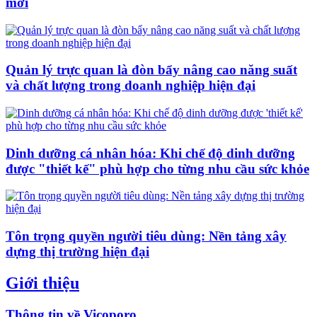
mới
Quản lý trực quan là đòn bẩy nâng cao năng suất
và chất lượng trong doanh nghiệp hiện đại
Dinh dưỡng cá nhân hóa: Khi chế độ dinh dưỡng
được "thiết kế" phù hợp cho từng nhu cầu sức khỏe
Tôn trọng quyền người tiêu dùng: Nền tảng xây
dựng thị trường hiện đại
Giới thiệu
Thông tin về Vicoporo