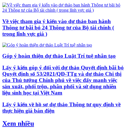
Về việc tham gia ý kiến vào dự thảo ban hành
Thông tư bãi bỏ 24 Thông tư của Bộ tài chính (
trong lĩnh vực giá )
Góp ý hoàn thiện dự thảo Luật Trí tuệ nhân tạo
Lấy ý kiến góp ý đối với dự thảo Quyết định bãi bỏ
Quyết định số 53/2021/QĐ-TTg và dự thảo Chị thị
của Thủ tướng Chính phủ về việc đẩy mạnh việc
sản xuất, phối trộn, phân phối và sử dụng nhiên
liệu sinh học tại Việt Nam
Lấy ý kiến về hồ sơ dự thảo Thông tư quy định về
thực hiện giá bán điện
Xem nhiều