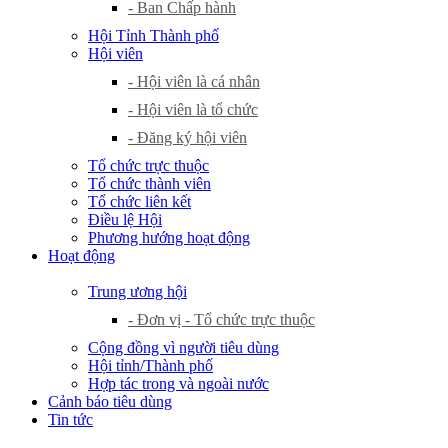
- Ban Chấp hành
Hội Tỉnh Thành phố
Hội viên
- Hội viên là cá nhân
- Hội viên là tổ chức
- Đăng ký hội viên
Tổ chức trực thuộc
Tổ chức thành viên
Tổ chức liên kết
Điều lệ Hội
Phương hướng hoạt động
Hoạt động
Trung ương hội
- Đơn vị - Tổ chức trực thuộc
Cộng đồng vì người tiêu dùng
Hội tỉnh/Thành phố
Hợp tác trong và ngoài nước
Cảnh báo tiêu dùng
Tin tức