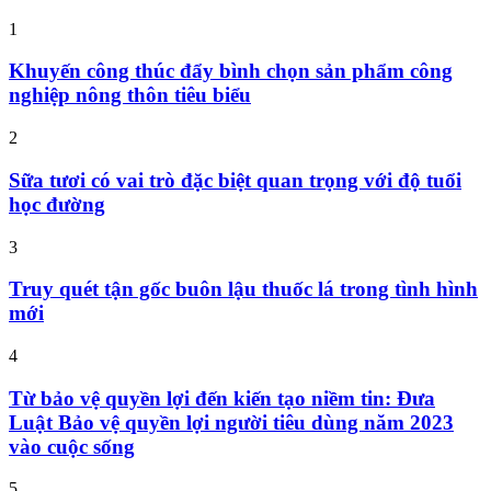
1
Khuyến công thúc đẩy bình chọn sản phẩm công
nghiệp nông thôn tiêu biểu
2
Sữa tươi có vai trò đặc biệt quan trọng với độ tuổi
học đường
3
Truy quét tận gốc buôn lậu thuốc lá trong tình hình
mới
4
Từ bảo vệ quyền lợi đến kiến tạo niềm tin: Đưa
Luật Bảo vệ quyền lợi người tiêu dùng năm 2023
vào cuộc sống
5