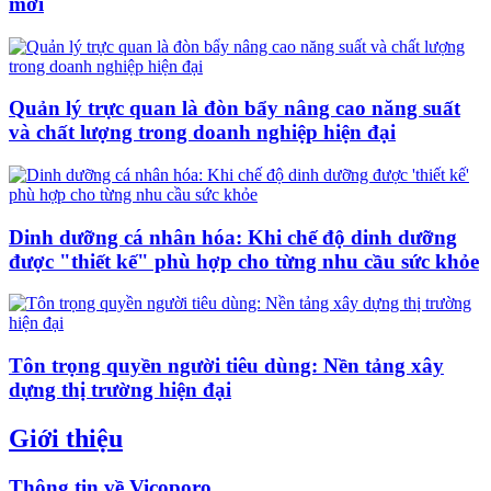
mới
Quản lý trực quan là đòn bẩy nâng cao năng suất
và chất lượng trong doanh nghiệp hiện đại
Dinh dưỡng cá nhân hóa: Khi chế độ dinh dưỡng
được "thiết kế" phù hợp cho từng nhu cầu sức khỏe
Tôn trọng quyền người tiêu dùng: Nền tảng xây
dựng thị trường hiện đại
Giới thiệu
Thông tin về Vicoporo