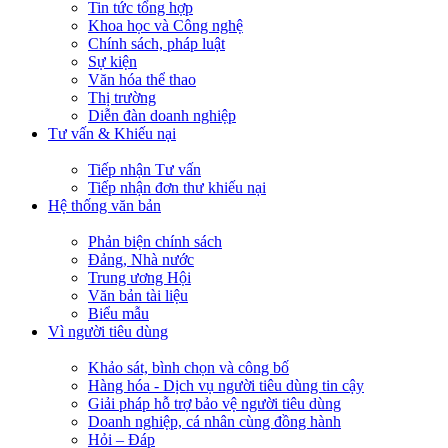
Tin tức tổng hợp
Khoa học và Công nghệ
Chính sách, pháp luật
Sự kiện
Văn hóa thể thao
Thị trường
Diễn đàn doanh nghiệp
Tư vấn & Khiếu nại
Tiếp nhận Tư vấn
Tiếp nhận đơn thư khiếu nại
Hệ thống văn bản
Phản biện chính sách
Đảng, Nhà nước
Trung ương Hội
Văn bản tài liệu
Biểu mẫu
Vì người tiêu dùng
Khảo sát, bình chọn và công bố
Hàng hóa - Dịch vụ người tiêu dùng tin cậy
Giải pháp hỗ trợ bảo vệ người tiêu dùng
Doanh nghiệp, cá nhân cùng đồng hành
Hỏi – Đáp