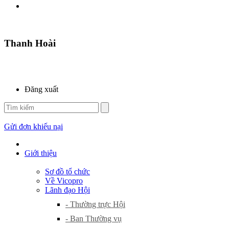
Thanh Hoài
Đăng xuất
Gửi đơn khiếu nại
Giới thiệu
Sơ đồ tổ chức
Về Vicopro
Lãnh đạo Hội
- Thường trực Hội
- Ban Thường vụ