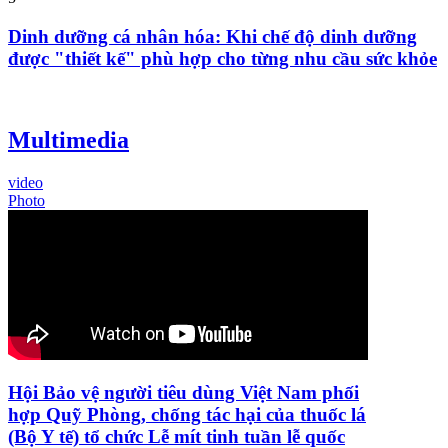
Dinh dưỡng cá nhân hóa: Khi chế độ dinh dưỡng
được "thiết kế" phù hợp cho từng nhu cầu sức khỏe
Multimedia
video
Photo
Hội Bảo vệ người tiêu dùng Việt Nam phối
hợp Quỹ Phòng, chống tác hại của thuốc lá
(Bộ Y tế) tổ chức Lễ mít tinh tuần lễ quốc