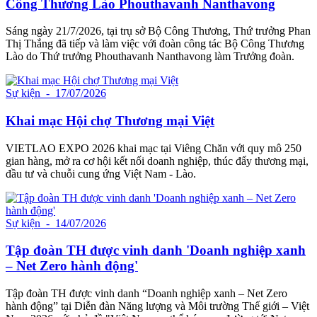
Công Thương Lào Phouthavanh Nanthavong
Sáng ngày 21/7/2026, tại trụ sở Bộ Công Thương, Thứ trưởng Phan
Thị Thắng đã tiếp và làm việc với đoàn công tác Bộ Công Thương
Lào do Thứ trưởng Phouthavanh Nanthavong làm Trưởng đoàn.
Sự kiện
- 17/07/2026
Khai mạc Hội chợ Thương mại Việt
VIETLAO EXPO 2026 khai mạc tại Viêng Chăn với quy mô 250
gian hàng, mở ra cơ hội kết nối doanh nghiệp, thúc đẩy thương mại,
đầu tư và chuỗi cung ứng Việt Nam - Lào.
Sự kiện
- 14/07/2026
Tập đoàn TH được vinh danh 'Doanh nghiệp xanh
– Net Zero hành động'
Tập đoàn TH được vinh danh “Doanh nghiệp xanh – Net Zero
hành động” tại Diễn đàn Năng lượng và Môi trường Thế giới – Việt