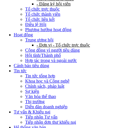
- Đăng ký hội viên
Tổ chức trực thuộc
Tổ chức thành viên
Tổ chức liên kết
Điều lệ Hội
Phương hướng hoạt động
Hoạt động
Trung ương hội
- Đơn vị - Tổ chức trực thuộc
Cộng đồng vì người tiêu dùng
Hội tỉnh/Thành phố
Hợp tác trong và ngoài nước
Cảnh báo tiêu dùng
Tin tức
Tin tức tổng hợp
Khoa học và Công nghệ
Chính sách, pháp luật
Sự kiện
Văn hóa thể thao
Thị trường
Diễn đàn doanh nghiệp
Tư vấn & Khiếu nại
Tiếp nhận Tư vấn
Tiếp nhận đơn thư khiếu nại
Hệ thống văn bản