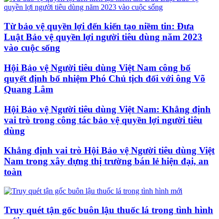
Từ bảo vệ quyền lợi đến kiến tạo niềm tin: Đưa
Luật Bảo vệ quyền lợi người tiêu dùng năm 2023
vào cuộc sống
Hội Bảo vệ Người tiêu dùng Việt Nam công bố
quyết định bổ nhiệm Phó Chủ tịch đối với ông Võ
Quang Lâm
Hội Bảo vệ Người tiêu dùng Việt Nam: Khẳng định
vai trò trong công tác bảo vệ quyền lợi người tiêu
dùng
Khẳng định vai trò Hội Bảo vệ Người tiêu dùng Việt
Nam trong xây dựng thị trường bán lẻ hiện đại, an
toàn
Truy quét tận gốc buôn lậu thuốc lá trong tình hình