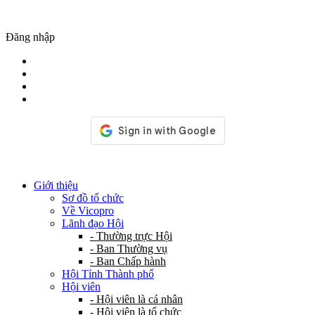
Đăng nhập
Giới thiệu
Sơ đồ tổ chức
Về Vicopro
Lãnh đạo Hội
- Thường trực Hội
- Ban Thường vụ
- Ban Chấp hành
Hội Tỉnh Thành phố
Hội viên
- Hội viên là cá nhân
- Hội viên là tổ chức