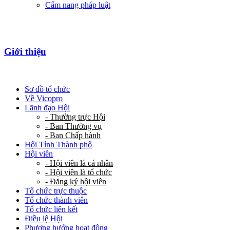
Cẩm nang pháp luật
Giới thiệu
Sơ đồ tổ chức
Về Vicopro
Lãnh đạo Hội
- Thường trực Hội
- Ban Thường vụ
- Ban Chấp hành
Hội Tỉnh Thành phố
Hội viên
- Hội viên là cá nhân
- Hội viên là tổ chức
- Đăng ký hội viên
Tổ chức trực thuộc
Tổ chức thành viên
Tổ chức liên kết
Điều lệ Hội
Phương hướng hoạt động