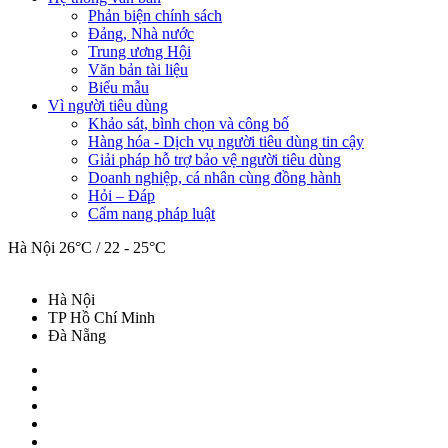
Phản biện chính sách
Đảng, Nhà nước
Trung ương Hội
Văn bản tài liệu
Biểu mẫu
Vì người tiêu dùng
Khảo sát, bình chọn và công bố
Hàng hóa - Dịch vụ người tiêu dùng tin cậy
Giải pháp hỗ trợ bảo vệ người tiêu dùng
Doanh nghiệp, cá nhân cùng đồng hành
Hỏi – Đáp
Cẩm nang pháp luật
Hà Nội
26°C / 22 - 25°C
Hà Nội
TP Hồ Chí Minh
Đà Nẵng