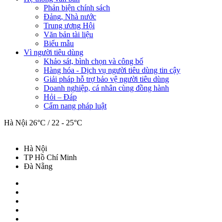
Phản biện chính sách
Đảng, Nhà nước
Trung ương Hội
Văn bản tài liệu
Biểu mẫu
Vì người tiêu dùng
Khảo sát, bình chọn và công bố
Hàng hóa - Dịch vụ người tiêu dùng tin cậy
Giải pháp hỗ trợ bảo vệ người tiêu dùng
Doanh nghiệp, cá nhân cùng đồng hành
Hỏi – Đáp
Cẩm nang pháp luật
Hà Nội
26°C / 22 - 25°C
Hà Nội
TP Hồ Chí Minh
Đà Nẵng