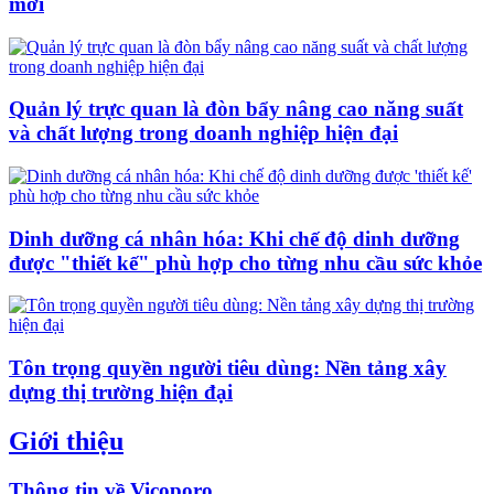
mới
Quản lý trực quan là đòn bẩy nâng cao năng suất
và chất lượng trong doanh nghiệp hiện đại
Dinh dưỡng cá nhân hóa: Khi chế độ dinh dưỡng
được "thiết kế" phù hợp cho từng nhu cầu sức khỏe
Tôn trọng quyền người tiêu dùng: Nền tảng xây
dựng thị trường hiện đại
Giới thiệu
Thông tin về Vicoporo