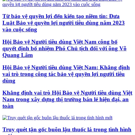
Từ bảo vệ quyền lợi đến kiến tạo niềm tin: Đưa
Luật Bảo vệ quyền lợi người tiêu dùng năm 2023
vào cuộc sống
Hội Bảo vệ Người tiêu dùng Việt Nam công bố
quyết định bổ nhiệm Phó Chủ tịch đối với ông Võ
Quang Lâm
Hội Bảo vệ Người tiêu dùng Việt Nam: Khẳng định
vai trò trong công tác bảo vệ quyền lợi người tiêu
dùng
Khẳng định vai trò Hội Bảo vệ Người tiêu dùng Việt
Nam trong xây dựng thị trường bán lẻ hiện đại, an
toàn
Truy quét tận gốc buôn lậu thuốc lá trong tình hình