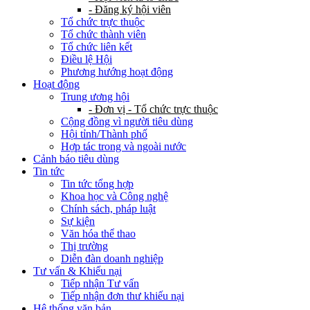
- Đăng ký hội viên
Tổ chức trực thuộc
Tổ chức thành viên
Tổ chức liên kết
Điều lệ Hội
Phương hướng hoạt động
Hoạt động
Trung ương hội
- Đơn vị - Tổ chức trực thuộc
Cộng đồng vì người tiêu dùng
Hội tỉnh/Thành phố
Hợp tác trong và ngoài nước
Cảnh báo tiêu dùng
Tin tức
Tin tức tổng hợp
Khoa học và Công nghệ
Chính sách, pháp luật
Sự kiện
Văn hóa thể thao
Thị trường
Diễn đàn doanh nghiệp
Tư vấn & Khiếu nại
Tiếp nhận Tư vấn
Tiếp nhận đơn thư khiếu nại
Hệ thống văn bản