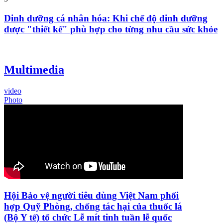
Dinh dưỡng cá nhân hóa: Khi chế độ dinh dưỡng
được "thiết kế" phù hợp cho từng nhu cầu sức khỏe
Multimedia
video
Photo
Hội Bảo vệ người tiêu dùng Việt Nam phối
hợp Quỹ Phòng, chống tác hại của thuốc lá
(Bộ Y tế) tổ chức Lễ mít tinh tuần lễ quốc