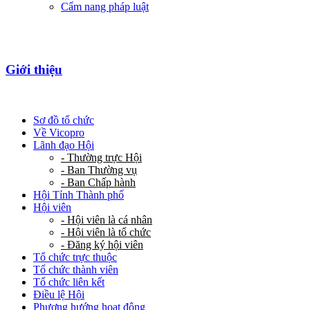
Cẩm nang pháp luật
Giới thiệu
Sơ đồ tổ chức
Về Vicopro
Lãnh đạo Hội
- Thường trực Hội
- Ban Thường vụ
- Ban Chấp hành
Hội Tỉnh Thành phố
Hội viên
- Hội viên là cá nhân
- Hội viên là tổ chức
- Đăng ký hội viên
Tổ chức trực thuộc
Tổ chức thành viên
Tổ chức liên kết
Điều lệ Hội
Phương hướng hoạt động