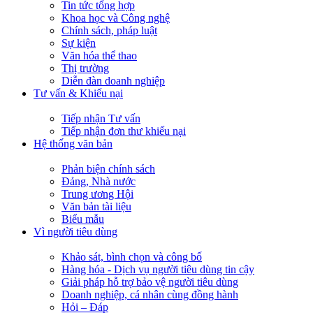
Tin tức tổng hợp
Khoa học và Công nghệ
Chính sách, pháp luật
Sự kiện
Văn hóa thể thao
Thị trường
Diễn đàn doanh nghiệp
Tư vấn & Khiếu nại
Tiếp nhận Tư vấn
Tiếp nhận đơn thư khiếu nại
Hệ thống văn bản
Phản biện chính sách
Đảng, Nhà nước
Trung ương Hội
Văn bản tài liệu
Biểu mẫu
Vì người tiêu dùng
Khảo sát, bình chọn và công bố
Hàng hóa - Dịch vụ người tiêu dùng tin cậy
Giải pháp hỗ trợ bảo vệ người tiêu dùng
Doanh nghiệp, cá nhân cùng đồng hành
Hỏi – Đáp