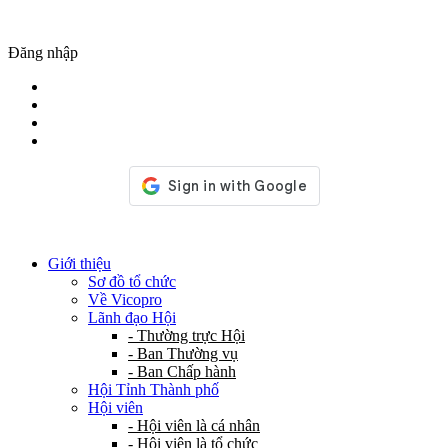
Đăng nhập
Giới thiệu
Sơ đồ tổ chức
Về Vicopro
Lãnh đạo Hội
- Thường trực Hội
- Ban Thường vụ
- Ban Chấp hành
Hội Tỉnh Thành phố
Hội viên
- Hội viên là cá nhân
- Hội viên là tổ chức