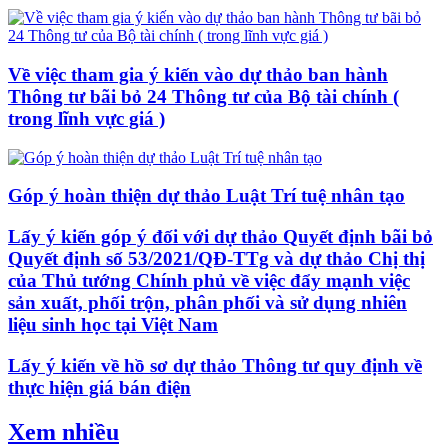
Về việc tham gia ý kiến vào dự thảo ban hành
Thông tư bãi bỏ 24 Thông tư của Bộ tài chính (
trong lĩnh vực giá )
Góp ý hoàn thiện dự thảo Luật Trí tuệ nhân tạo
Lấy ý kiến góp ý đối với dự thảo Quyết định bãi bỏ
Quyết định số 53/2021/QĐ-TTg và dự thảo Chị thị
của Thủ tướng Chính phủ về việc đẩy mạnh việc
sản xuất, phối trộn, phân phối và sử dụng nhiên
liệu sinh học tại Việt Nam
Lấy ý kiến về hồ sơ dự thảo Thông tư quy định về
thực hiện giá bán điện
Xem nhiều