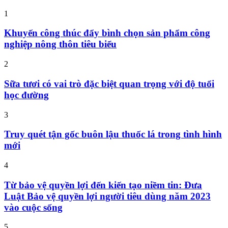
1
Khuyến công thúc đẩy bình chọn sản phẩm công
nghiệp nông thôn tiêu biểu
2
Sữa tươi có vai trò đặc biệt quan trọng với độ tuổi
học đường
3
Truy quét tận gốc buôn lậu thuốc lá trong tình hình
mới
4
Từ bảo vệ quyền lợi đến kiến tạo niềm tin: Đưa
Luật Bảo vệ quyền lợi người tiêu dùng năm 2023
vào cuộc sống
5