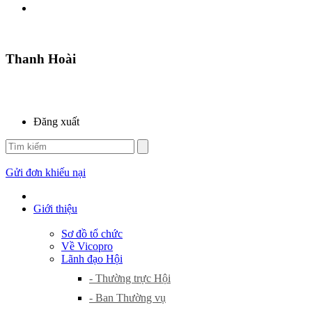
Thanh Hoài
Đăng xuất
Gửi đơn khiếu nại
Giới thiệu
Sơ đồ tổ chức
Về Vicopro
Lãnh đạo Hội
- Thường trực Hội
- Ban Thường vụ