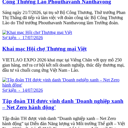
Công Thương Lào Phouthavanh Nanthavong
Sáng ngày 21/7/2026, tại trụ sở Bộ Công Thương, Thứ trưởng Phan
Thị Thắng đã tiếp và làm việc với đoàn công tác Bộ Công Thương
Lào do Thứ trưởng Phouthavanh Nanthavong làm Trưởng đoàn.
Sự kiện
- 17/07/2026
Khai mạc Hội chợ Thương mại Việt
VIETLAO EXPO 2026 khai mạc tại Viêng Chăn với quy mô 250
gian hàng, mở ra cơ hội kết nối doanh nghiệp, thúc đẩy thương mại,
đầu tư và chuỗi cung ứng Việt Nam - Lào.
Sự kiện
- 14/07/2026
Tập đoàn TH được vinh danh 'Doanh nghiệp xanh
– Net Zero hành động'
Tập đoàn TH được vinh danh “Doanh nghiệp xanh – Net Zero
hành động” tại Diễn đàn Năng lượng và Môi trường Thế giới – Việt