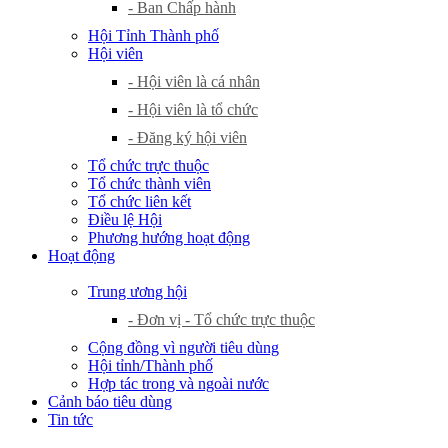
- Ban Chấp hành
Hội Tỉnh Thành phố
Hội viên
- Hội viên là cá nhân
- Hội viên là tổ chức
- Đăng ký hội viên
Tổ chức trực thuộc
Tổ chức thành viên
Tổ chức liên kết
Điều lệ Hội
Phương hướng hoạt động
Hoạt động
Trung ương hội
- Đơn vị - Tổ chức trực thuộc
Cộng đồng vì người tiêu dùng
Hội tỉnh/Thành phố
Hợp tác trong và ngoài nước
Cảnh báo tiêu dùng
Tin tức