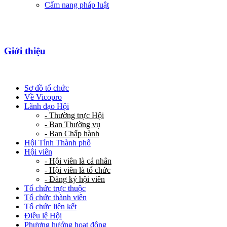
Cẩm nang pháp luật
Giới thiệu
Sơ đồ tổ chức
Về Vicopro
Lãnh đạo Hội
- Thường trực Hội
- Ban Thường vụ
- Ban Chấp hành
Hội Tỉnh Thành phố
Hội viên
- Hội viên là cá nhân
- Hội viên là tổ chức
- Đăng ký hội viên
Tổ chức trực thuộc
Tổ chức thành viên
Tổ chức liên kết
Điều lệ Hội
Phương hướng hoạt động