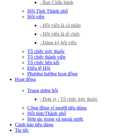
- Ban Chấp hành
Hội Tỉnh Thành phố
Hội viên
- Hội viên là cá nhân
- Hội viên là tổ chức
- Đăng ký hội viên
Tổ chức trực thuộc
Tổ chức thành viên
Tổ chức liên kết
Điều lệ Hội
Phương hướng hoạt động
Hoạt động
Trung ương hội
- Đơn vị - Tổ chức trực thuộc
Cộng đồng vì người tiêu dùng
Hội tỉnh/Thành phố
Hợp tác trong và ngoài nước
Cảnh báo tiêu dùng
Tin tức