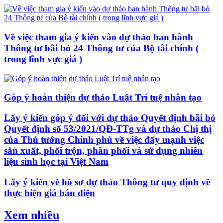
Về việc tham gia ý kiến vào dự thảo ban hành
Thông tư bãi bỏ 24 Thông tư của Bộ tài chính (
trong lĩnh vực giá )
Góp ý hoàn thiện dự thảo Luật Trí tuệ nhân tạo
Lấy ý kiến góp ý đối với dự thảo Quyết định bãi bỏ
Quyết định số 53/2021/QĐ-TTg và dự thảo Chị thị
của Thủ tướng Chính phủ về việc đẩy mạnh việc
sản xuất, phối trộn, phân phối và sử dụng nhiên
liệu sinh học tại Việt Nam
Lấy ý kiến về hồ sơ dự thảo Thông tư quy định về
thực hiện giá bán điện
Xem nhiều