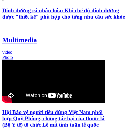
Dinh dưỡng cá nhân hóa: Khi chế độ dinh dưỡng
được "thiết kế" phù hợp cho từng nhu cầu sức khỏe
Multimedia
video
Photo
Hội Bảo vệ người tiêu dùng Việt Nam phối
hợp Quỹ Phòng, chống tác hại của thuốc lá
(Bộ Y tế) tổ chức Lễ mít tinh tuần lễ quốc