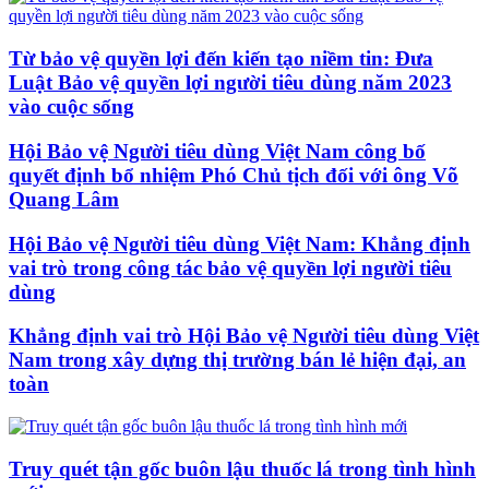
Từ bảo vệ quyền lợi đến kiến tạo niềm tin: Đưa
Luật Bảo vệ quyền lợi người tiêu dùng năm 2023
vào cuộc sống
Hội Bảo vệ Người tiêu dùng Việt Nam công bố
quyết định bổ nhiệm Phó Chủ tịch đối với ông Võ
Quang Lâm
Hội Bảo vệ Người tiêu dùng Việt Nam: Khẳng định
vai trò trong công tác bảo vệ quyền lợi người tiêu
dùng
Khẳng định vai trò Hội Bảo vệ Người tiêu dùng Việt
Nam trong xây dựng thị trường bán lẻ hiện đại, an
toàn
Truy quét tận gốc buôn lậu thuốc lá trong tình hình