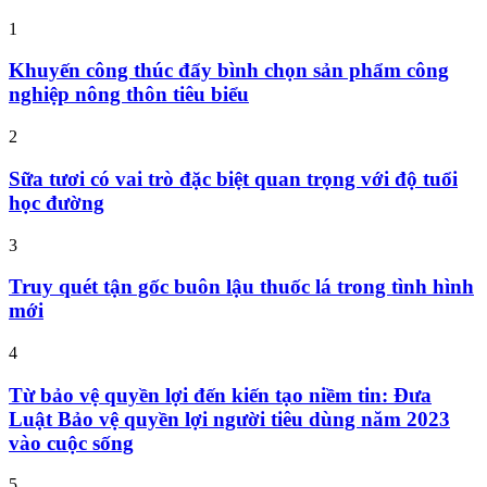
1
Khuyến công thúc đẩy bình chọn sản phẩm công
nghiệp nông thôn tiêu biểu
2
Sữa tươi có vai trò đặc biệt quan trọng với độ tuổi
học đường
3
Truy quét tận gốc buôn lậu thuốc lá trong tình hình
mới
4
Từ bảo vệ quyền lợi đến kiến tạo niềm tin: Đưa
Luật Bảo vệ quyền lợi người tiêu dùng năm 2023
vào cuộc sống
5