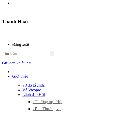
Thanh Hoài
Đăng xuất
Gửi đơn khiếu nại
Giới thiệu
Sơ đồ tổ chức
Về Vicopro
Lãnh đạo Hội
- Thường trực Hội
- Ban Thường vụ