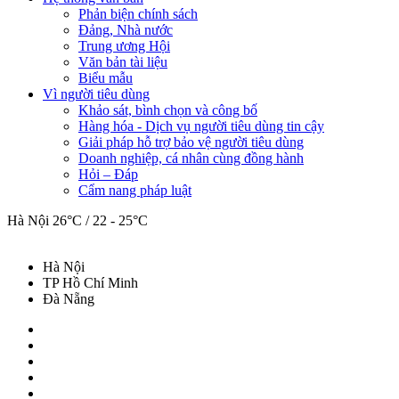
Phản biện chính sách
Đảng, Nhà nước
Trung ương Hội
Văn bản tài liệu
Biểu mẫu
Vì người tiêu dùng
Khảo sát, bình chọn và công bố
Hàng hóa - Dịch vụ người tiêu dùng tin cậy
Giải pháp hỗ trợ bảo vệ người tiêu dùng
Doanh nghiệp, cá nhân cùng đồng hành
Hỏi – Đáp
Cẩm nang pháp luật
Hà Nội
26°C / 22 - 25°C
Hà Nội
TP Hồ Chí Minh
Đà Nẵng