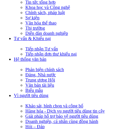
Tin tức tổng hợp
Khoa học và Công nghệ
Chính sách, pháp luật
Sự kiện
Văn hóa thể thao
Thị trường
Diễn đàn doanh nghiệp
Tư vấn & Khiếu nại
Tiếp nhận Tư vấn
Tiếp nhận đơn thư khiếu nại
Hệ thống văn bản
Phản biện chính sách
Đảng, Nhà nước
Trung ương Hội
Văn bản tài liệu
Biểu mẫu
Vì người tiêu dùng
Khảo sát, bình chọn và công bố
Hàng hóa - Dịch vụ người tiêu dùng tin cậy
Giải pháp hỗ trợ bảo vệ người tiêu dùng
Doanh nghiệp, cá nhân cùng đồng hành
Hỏi – Đáp