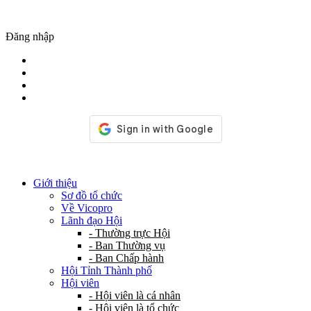
Đăng nhập
Giới thiệu
Sơ đồ tổ chức
Về Vicopro
Lãnh đạo Hội
- Thường trực Hội
- Ban Thường vụ
- Ban Chấp hành
Hội Tỉnh Thành phố
Hội viên
- Hội viên là cá nhân
- Hội viên là tổ chức