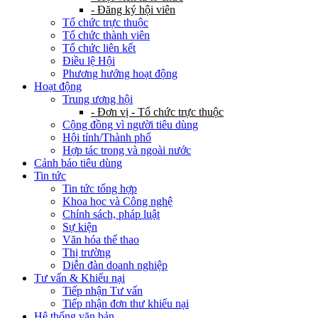
- Đăng ký hội viên
Tổ chức trực thuộc
Tổ chức thành viên
Tổ chức liên kết
Điều lệ Hội
Phương hướng hoạt động
Hoạt động
Trung ương hội
- Đơn vị - Tổ chức trực thuộc
Cộng đồng vì người tiêu dùng
Hội tỉnh/Thành phố
Hợp tác trong và ngoài nước
Cảnh báo tiêu dùng
Tin tức
Tin tức tổng hợp
Khoa học và Công nghệ
Chính sách, pháp luật
Sự kiện
Văn hóa thể thao
Thị trường
Diễn đàn doanh nghiệp
Tư vấn & Khiếu nại
Tiếp nhận Tư vấn
Tiếp nhận đơn thư khiếu nại
Hệ thống văn bản