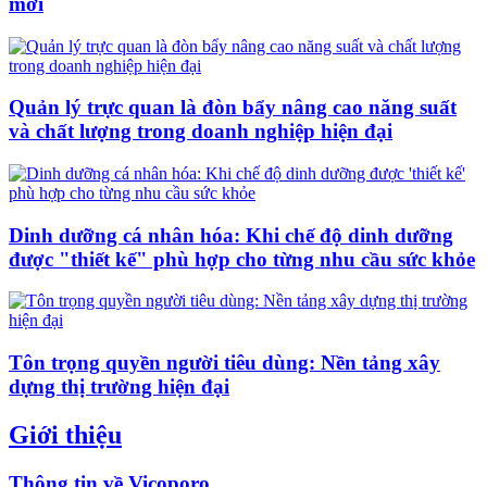
mới
Quản lý trực quan là đòn bẩy nâng cao năng suất
và chất lượng trong doanh nghiệp hiện đại
Dinh dưỡng cá nhân hóa: Khi chế độ dinh dưỡng
được "thiết kế" phù hợp cho từng nhu cầu sức khỏe
Tôn trọng quyền người tiêu dùng: Nền tảng xây
dựng thị trường hiện đại
Giới thiệu
Thông tin về Vicoporo