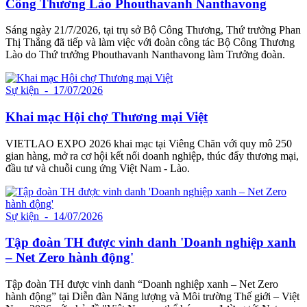
Công Thương Lào Phouthavanh Nanthavong
Sáng ngày 21/7/2026, tại trụ sở Bộ Công Thương, Thứ trưởng Phan
Thị Thắng đã tiếp và làm việc với đoàn công tác Bộ Công Thương
Lào do Thứ trưởng Phouthavanh Nanthavong làm Trưởng đoàn.
Sự kiện
- 17/07/2026
Khai mạc Hội chợ Thương mại Việt
VIETLAO EXPO 2026 khai mạc tại Viêng Chăn với quy mô 250
gian hàng, mở ra cơ hội kết nối doanh nghiệp, thúc đẩy thương mại,
đầu tư và chuỗi cung ứng Việt Nam - Lào.
Sự kiện
- 14/07/2026
Tập đoàn TH được vinh danh 'Doanh nghiệp xanh
– Net Zero hành động'
Tập đoàn TH được vinh danh “Doanh nghiệp xanh – Net Zero
hành động” tại Diễn đàn Năng lượng và Môi trường Thế giới – Việt