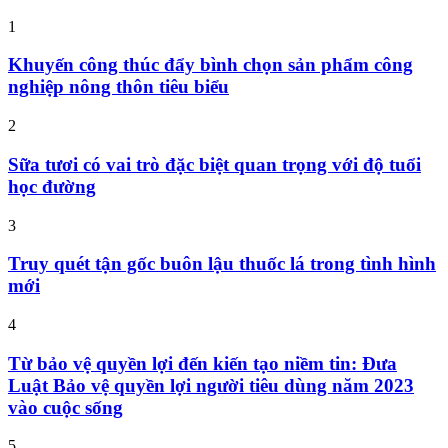
1
Khuyến công thúc đẩy bình chọn sản phẩm công
nghiệp nông thôn tiêu biểu
2
Sữa tươi có vai trò đặc biệt quan trọng với độ tuổi
học đường
3
Truy quét tận gốc buôn lậu thuốc lá trong tình hình
mới
4
Từ bảo vệ quyền lợi đến kiến tạo niềm tin: Đưa
Luật Bảo vệ quyền lợi người tiêu dùng năm 2023
vào cuộc sống
5