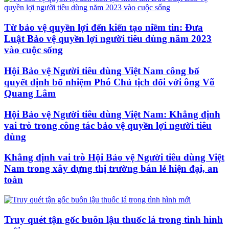
Từ bảo vệ quyền lợi đến kiến tạo niềm tin: Đưa
Luật Bảo vệ quyền lợi người tiêu dùng năm 2023
vào cuộc sống
Hội Bảo vệ Người tiêu dùng Việt Nam công bố
quyết định bổ nhiệm Phó Chủ tịch đối với ông Võ
Quang Lâm
Hội Bảo vệ Người tiêu dùng Việt Nam: Khẳng định
vai trò trong công tác bảo vệ quyền lợi người tiêu
dùng
Khẳng định vai trò Hội Bảo vệ Người tiêu dùng Việt
Nam trong xây dựng thị trường bán lẻ hiện đại, an
toàn
Truy quét tận gốc buôn lậu thuốc lá trong tình hình