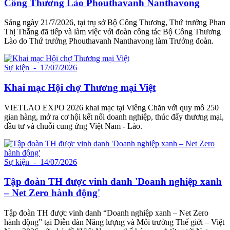
Công Thương Lào Phouthavanh Nanthavong
Sáng ngày 21/7/2026, tại trụ sở Bộ Công Thương, Thứ trưởng Phan
Thị Thắng đã tiếp và làm việc với đoàn công tác Bộ Công Thương
Lào do Thứ trưởng Phouthavanh Nanthavong làm Trưởng đoàn.
Sự kiện
- 17/07/2026
Khai mạc Hội chợ Thương mại Việt
VIETLAO EXPO 2026 khai mạc tại Viêng Chăn với quy mô 250
gian hàng, mở ra cơ hội kết nối doanh nghiệp, thúc đẩy thương mại,
đầu tư và chuỗi cung ứng Việt Nam - Lào.
Sự kiện
- 14/07/2026
Tập đoàn TH được vinh danh 'Doanh nghiệp xanh
– Net Zero hành động'
Tập đoàn TH được vinh danh “Doanh nghiệp xanh – Net Zero
hành động” tại Diễn đàn Năng lượng và Môi trường Thế giới – Việt