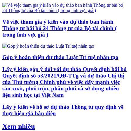
Về việc tham gia ý kiến vào dự thảo ban hành
Thông tư bãi bỏ 24 Thông tư của Bộ tài chính (
trong lĩnh vực giá )
Góp ý hoàn thiện dự thảo Luật Trí tuệ nhân tạo
Lấy ý kiến góp ý đối với dự thảo Quyết định bãi bỏ
Quyết định số 53/2021/QĐ-TTg và dự thảo Chị thị
của Thủ tướng Chính phủ về việc đẩy mạnh việc
sản xuất, phối trộn, phân phối và sử dụng nhiên
liệu sinh học tại Việt Nam
Lấy ý kiến về hồ sơ dự thảo Thông tư quy định về
thực hiện giá bán điện
Xem nhiều