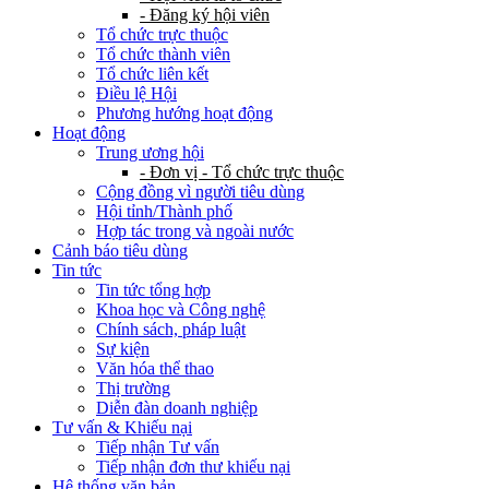
- Đăng ký hội viên
Tổ chức trực thuộc
Tổ chức thành viên
Tổ chức liên kết
Điều lệ Hội
Phương hướng hoạt động
Hoạt động
Trung ương hội
- Đơn vị - Tổ chức trực thuộc
Cộng đồng vì người tiêu dùng
Hội tỉnh/Thành phố
Hợp tác trong và ngoài nước
Cảnh báo tiêu dùng
Tin tức
Tin tức tổng hợp
Khoa học và Công nghệ
Chính sách, pháp luật
Sự kiện
Văn hóa thể thao
Thị trường
Diễn đàn doanh nghiệp
Tư vấn & Khiếu nại
Tiếp nhận Tư vấn
Tiếp nhận đơn thư khiếu nại
Hệ thống văn bản