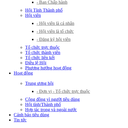
- Ban Chấp hành
Hội Tỉnh Thành phố
Hội viên
- Hội viên là cá nhân
- Hội viên là tổ chức
- Đăng ký hội viên
Tổ chức trực thuộc
Tổ chức thành viên
Tổ chức liên kết
Điều lệ Hội
Phương hướng hoạt động
Hoạt động
Trung ương hội
- Đơn vị - Tổ chức trực thuộc
Cộng đồng vì người tiêu dùng
Hội tỉnh/Thành phố
Hợp tác trong và ngoài nước
Cảnh báo tiêu dùng
Tin tức