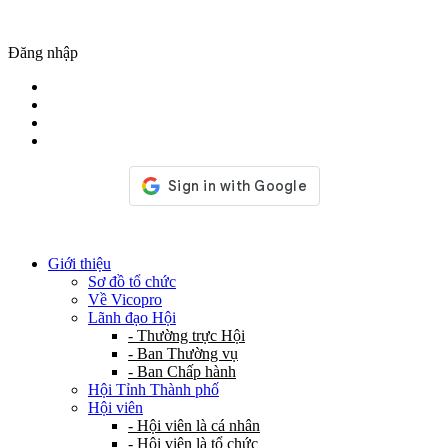
Đăng nhập
Giới thiệu
Sơ đồ tổ chức
Về Vicopro
Lãnh đạo Hội
- Thường trực Hội
- Ban Thường vụ
- Ban Chấp hành
Hội Tỉnh Thành phố
Hội viên
- Hội viên là cá nhân
- Hội viên là tổ chức