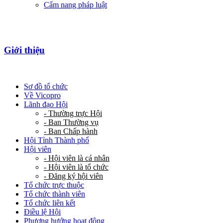
Cẩm nang pháp luật
Giới thiệu
Sơ đồ tổ chức
Về Vicopro
Lãnh đạo Hội
- Thường trực Hội
- Ban Thường vụ
- Ban Chấp hành
Hội Tỉnh Thành phố
Hội viên
- Hội viên là cá nhân
- Hội viên là tổ chức
- Đăng ký hội viên
Tổ chức trực thuộc
Tổ chức thành viên
Tổ chức liên kết
Điều lệ Hội
Phương hướng hoạt động