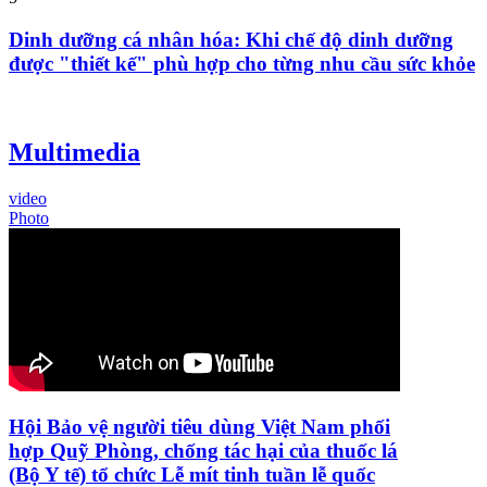
Dinh dưỡng cá nhân hóa: Khi chế độ dinh dưỡng
được "thiết kế" phù hợp cho từng nhu cầu sức khỏe
Multimedia
video
Photo
Hội Bảo vệ người tiêu dùng Việt Nam phối
hợp Quỹ Phòng, chống tác hại của thuốc lá
(Bộ Y tế) tổ chức Lễ mít tinh tuần lễ quốc