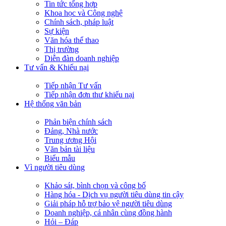
Tin tức tổng hợp
Khoa học và Công nghệ
Chính sách, pháp luật
Sự kiện
Văn hóa thể thao
Thị trường
Diễn đàn doanh nghiệp
Tư vấn & Khiếu nại
Tiếp nhận Tư vấn
Tiếp nhận đơn thư khiếu nại
Hệ thống văn bản
Phản biện chính sách
Đảng, Nhà nước
Trung ương Hội
Văn bản tài liệu
Biểu mẫu
Vì người tiêu dùng
Khảo sát, bình chọn và công bố
Hàng hóa - Dịch vụ người tiêu dùng tin cậy
Giải pháp hỗ trợ bảo vệ người tiêu dùng
Doanh nghiệp, cá nhân cùng đồng hành
Hỏi – Đáp