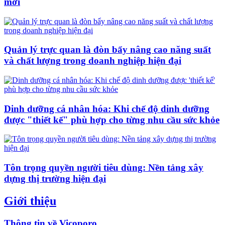
mới
Quản lý trực quan là đòn bẩy nâng cao năng suất
và chất lượng trong doanh nghiệp hiện đại
Dinh dưỡng cá nhân hóa: Khi chế độ dinh dưỡng
được "thiết kế" phù hợp cho từng nhu cầu sức khỏe
Tôn trọng quyền người tiêu dùng: Nền tảng xây
dựng thị trường hiện đại
Giới thiệu
Thông tin về Vicoporo