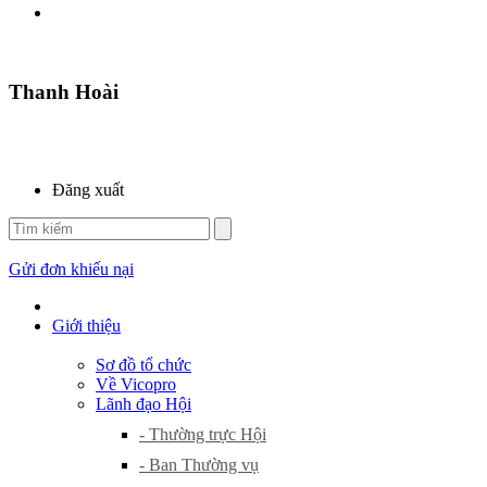
Thanh Hoài
Đăng xuất
Gửi đơn khiếu nại
Giới thiệu
Sơ đồ tổ chức
Về Vicopro
Lãnh đạo Hội
- Thường trực Hội
- Ban Thường vụ