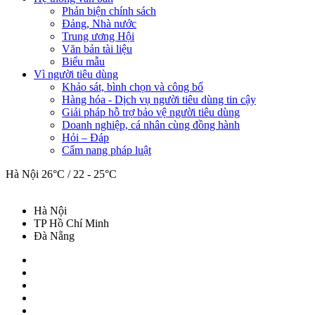
Phản biện chính sách
Đảng, Nhà nước
Trung ương Hội
Văn bản tài liệu
Biểu mẫu
Vì người tiêu dùng
Khảo sát, bình chọn và công bố
Hàng hóa - Dịch vụ người tiêu dùng tin cậy
Giải pháp hỗ trợ bảo vệ người tiêu dùng
Doanh nghiệp, cá nhân cùng đồng hành
Hỏi – Đáp
Cẩm nang pháp luật
Hà Nội
26°C / 22 - 25°C
Hà Nội
TP Hồ Chí Minh
Đà Nẵng