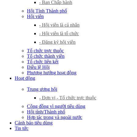
- Ban Chấp hành
Hội Tỉnh Thành phố
Hội viên
- Hội viên là cá nhân
- Hội viên là tổ chức
- Đăng ký hội viên
Tổ chức trực thuộc
Tổ chức thành viên
Tổ chức liên kết
Điều lệ Hội
Phương hướng hoạt động
Hoạt động
Trung ương hội
- Đơn vị - Tổ chức trực thuộc
Cộng đồng vì người tiêu dùng
Hội tỉnh/Thành phố
Hợp tác trong và ngoài nước
Cảnh báo tiêu dùng
Tin tức