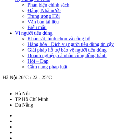
Phản biện chính sách
Đảng, Nhà nước
Trung ương Hội
Văn bản tài liệu
Biểu mẫu
Vì người tiêu dùng
Khảo sát, bình chọn và công bố
Hàng hóa - Dịch vụ người tiêu dùng tin cậy
Giải pháp hỗ trợ bảo vệ người tiêu dùng
Doanh nghiệp, cá nhân cùng đồng hành
Hỏi – Đáp
Cẩm nang pháp luật
Hà Nội
26°C / 22 - 25°C
Hà Nội
TP Hồ Chí Minh
Đà Nẵng