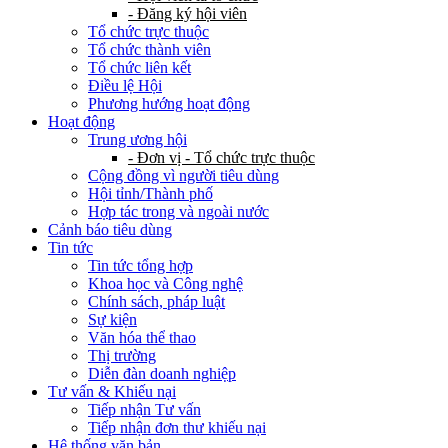
- Đăng ký hội viên
Tổ chức trực thuộc
Tổ chức thành viên
Tổ chức liên kết
Điều lệ Hội
Phương hướng hoạt động
Hoạt động
Trung ương hội
- Đơn vị - Tổ chức trực thuộc
Cộng đồng vì người tiêu dùng
Hội tỉnh/Thành phố
Hợp tác trong và ngoài nước
Cảnh báo tiêu dùng
Tin tức
Tin tức tổng hợp
Khoa học và Công nghệ
Chính sách, pháp luật
Sự kiện
Văn hóa thể thao
Thị trường
Diễn đàn doanh nghiệp
Tư vấn & Khiếu nại
Tiếp nhận Tư vấn
Tiếp nhận đơn thư khiếu nại
Hệ thống văn bản