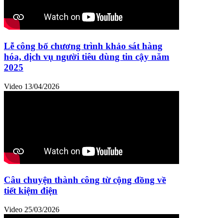
Lễ công bố chương trình khảo sát hàng
hóa, dịch vụ người tiêu dùng tin cậy năm
2025
Video
13/04/2026
Câu chuyện thành công từ cộng đồng về
tiết kiệm điện
Video
25/03/2026