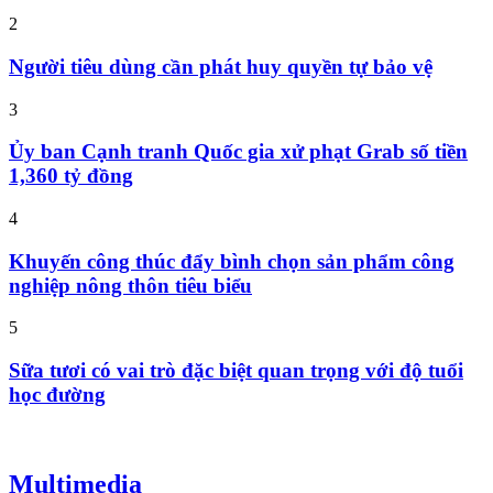
2
Người tiêu dùng cần phát huy quyền tự bảo vệ
3
Ủy ban Cạnh tranh Quốc gia xử phạt Grab số tiền
1,360 tỷ đồng
4
Khuyến công thúc đẩy bình chọn sản phẩm công
nghiệp nông thôn tiêu biểu
5
Sữa tươi có vai trò đặc biệt quan trọng với độ tuổi
học đường
Multimedia