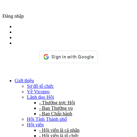
Đăng nhập
Giới thiệu
Sơ đồ tổ chức
Về Vicopro
Lãnh đạo Hội
- Thường trực Hội
- Ban Thường vụ
- Ban Chấp hành
Hội Tỉnh Thành phố
Hội viên
- Hội viên là cá nhân
- Hội viên là tổ chức