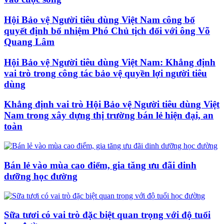
Hội Bảo vệ Người tiêu dùng Việt Nam công bố
quyết định bổ nhiệm Phó Chủ tịch đối với ông Võ
Quang Lâm
Hội Bảo vệ Người tiêu dùng Việt Nam: Khẳng định
vai trò trong công tác bảo vệ quyền lợi người tiêu
dùng
Khẳng định vai trò Hội Bảo vệ Người tiêu dùng Việt
Nam trong xây dựng thị trường bán lẻ hiện đại, an
toàn
Bán lẻ vào mùa cao điểm, gia tăng ưu đãi dinh
dưỡng học đường
Sữa tươi có vai trò đặc biệt quan trọng với độ tuổi