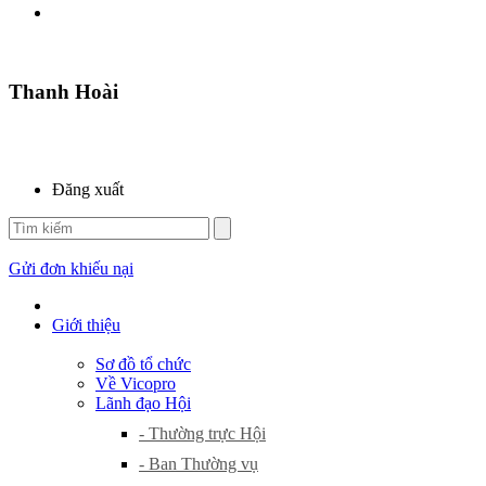
Thanh Hoài
Đăng xuất
Gửi đơn khiếu nại
Giới thiệu
Sơ đồ tổ chức
Về Vicopro
Lãnh đạo Hội
- Thường trực Hội
- Ban Thường vụ