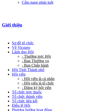
Cẩm nang pháp luật
Giới thiệu
Sơ đồ tổ chức
Về Vicopro
Lãnh đạo Hội
- Thường trực Hội
- Ban Thường vụ
- Ban Chấp hành
Hội Tỉnh Thành phố
Hội viên
- Hội viên là cá nhân
- Hội viên là tổ chức
- Đăng ký hội viên
Tổ chức trực thuộc
Tổ chức thành viên
Tổ chức liên kết
Điều lệ Hội
Phương hướng hoạt động