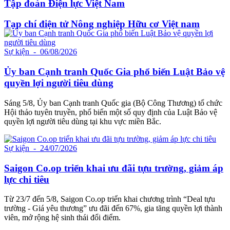
Tập đoàn Điện lực Việt Nam
Tạp chí điện tử Nông nghiệp Hữu cơ Việt nam
Sự kiện
- 06/08/2026
Ủy ban Cạnh tranh Quốc Gia phổ biến Luật Bảo vệ
quyền lợi người tiêu dùng
Sáng 5/8, Ủy ban Cạnh tranh Quốc gia (Bộ Công Thương) tổ chức
Hội thảo tuyên truyền, phổ biến một số quy định của Luật Bảo vệ
quyền lợi người tiêu dùng tại khu vực miền Bắc.
Sự kiện
- 24/07/2026
Saigon Co.op triển khai ưu đãi tựu trường, giảm áp
lực chi tiêu
Từ 23/7 đến 5/8, Saigon Co.op triển khai chương trình “Deal tựu
trường - Giá yêu thương” ưu đãi đến 67%, gia tăng quyền lợi thành
viên, mở rộng hệ sinh thái đổi điểm.