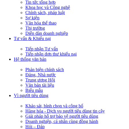
Tin tức tổng hợp
Khoa học và Công nghệ
Chính sách, pháp luật
Sự kiện
Văn hóa thể thao
Thị trường
Diễn đàn doanh nghiệp
Tư vấn & Khiếu nại
Tiếp nhận Tư vấn
Tiếp nhận đơn thư khiếu nại
Hệ thống văn bản
Phản biện chính sách
Đảng, Nhà nước
Trung ương Hội
Văn bản tài liệu
Biểu mẫu
Vì người tiêu dùng
Khảo sát, bình chọn và công bố
Hàng hóa - Dịch vụ người tiêu dùng tin cậy
Giải pháp hỗ trợ bảo vệ người tiêu dùng
Doanh nghiệp, cá nhân cùng đồng hành
Hỏi – Đáp