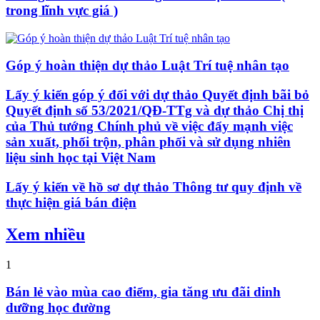
trong lĩnh vực giá )
Góp ý hoàn thiện dự thảo Luật Trí tuệ nhân tạo
Lấy ý kiến góp ý đối với dự thảo Quyết định bãi bỏ
Quyết định số 53/2021/QĐ-TTg và dự thảo Chị thị
của Thủ tướng Chính phủ về việc đẩy mạnh việc
sản xuất, phối trộn, phân phối và sử dụng nhiên
liệu sinh học tại Việt Nam
Lấy ý kiến về hồ sơ dự thảo Thông tư quy định về
thực hiện giá bán điện
Xem nhiều
1
Bán lẻ vào mùa cao điểm, gia tăng ưu đãi dinh
dưỡng học đường