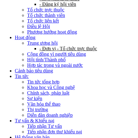
- Đăng ký hội viên
Tổ chức trực thuộc
Tổ chức thành viên
Tổ chức liên kết
Điều lệ Hội
Phương hướng hoạt động
Hoạt động
Trung ương hội
- Đơn vị - Tổ chức trực thuộc
Cộng đồng vì người tiêu dùng
Hội tỉnh/Thành phố
Hợp tác trong và ngoài nước
Cảnh báo tiêu dùng
Tin tức
Tin tức tổng hợp
Khoa học và Công nghệ
Chính sách, pháp luật
Sự kiện
Văn hóa thể thao
Thị trường
Diễn đàn doanh nghiệp
Tư vấn & Khiếu nại
Tiếp nhận Tư vấn
Tiếp nhận đơn thư khiếu nại
Hệ thống văn bản