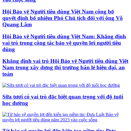
Hội Bảo vệ Người tiêu dùng Việt Nam công bố
quyết định bổ nhiệm Phó Chủ tịch đối với ông Võ
Quang Lâm
Hội Bảo vệ Người tiêu dùng Việt Nam: Khẳng định
vai trò trong công tác bảo vệ quyền lợi người tiêu
dùng
Khẳng định vai trò Hội Bảo vệ Người tiêu dùng Việt
Nam trong xây dựng thị trường bán lẻ hiện đại, an
toàn
Sữa tươi có vai trò đặc biệt quan trọng với độ tuổi
học đường
Từ bảo vệ quyền lợi đến kiến tạo niềm tin: Đưa