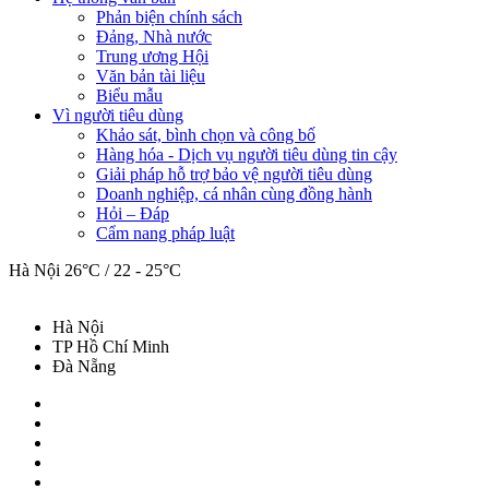
Phản biện chính sách
Đảng, Nhà nước
Trung ương Hội
Văn bản tài liệu
Biểu mẫu
Vì người tiêu dùng
Khảo sát, bình chọn và công bố
Hàng hóa - Dịch vụ người tiêu dùng tin cậy
Giải pháp hỗ trợ bảo vệ người tiêu dùng
Doanh nghiệp, cá nhân cùng đồng hành
Hỏi – Đáp
Cẩm nang pháp luật
Hà Nội
26°C / 22 - 25°C
Hà Nội
TP Hồ Chí Minh
Đà Nẵng