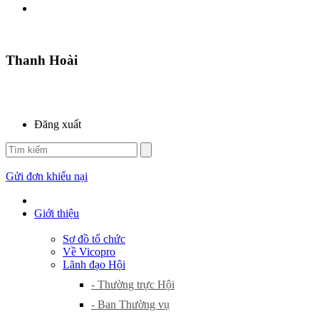
Thanh Hoài
Đăng xuất
Gửi đơn khiếu nại
Giới thiệu
Sơ đồ tổ chức
Về Vicopro
Lãnh đạo Hội
- Thường trực Hội
- Ban Thường vụ