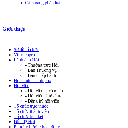
Cẩm nang pháp luật
Giới thiệu
Sơ đồ tổ chức
Về Vicopro
Lãnh đạo Hội
- Thường trực Hội
- Ban Thường vụ
- Ban Chấp hành
Hội Tỉnh Thành phố
Hội viên
- Hội viên là cá nhân
- Hội viên là tổ chức
- Đăng ký hội viên
Tổ chức trực thuộc
Tổ chức thành viên
Tổ chức liên kết
Điều lệ Hội
Phương hướng hoạt động