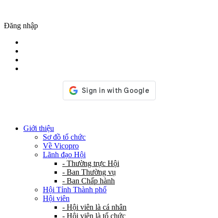
Đăng nhập
Giới thiệu
Sơ đồ tổ chức
Về Vicopro
Lãnh đạo Hội
- Thường trực Hội
- Ban Thường vụ
- Ban Chấp hành
Hội Tỉnh Thành phố
Hội viên
- Hội viên là cá nhân
- Hội viên là tổ chức