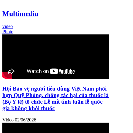
Multimedia
video
Photo
Hội Bảo vệ người tiêu dùng Việt Nam phối
hợp Quỹ Phòng, chống tác hại của thuốc lá
(Bộ Y tế) tổ chức Lễ mít tinh tuần lễ quốc
gia không khói thuốc
Video
02/06/2026