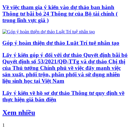
Về việc tham gia ý kiến vào dự thảo ban hành
Thông tư bãi bỏ 24 Thông tư của Bộ tài chính (
trong lĩnh vực giá )
Góp ý hoàn thiện dự thảo Luật Trí tuệ nhân tạo
Lấy ý kiến góp ý đối với dự thảo Quyết định bãi bỏ
Quyết định số 53/2021/QĐ-TTg và dự thảo Chị thị
của Thủ tướng Chính phủ về việc đẩy mạnh việc
sản xuất, phối trộn, phân phối và sử dụng nhiên
liệu sinh học tại Việt Nam
Lấy ý kiến về hồ sơ dự thảo Thông tư quy định về
thực hiện giá bán điện
Xem nhiều
1