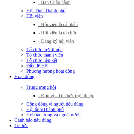
- Ban Chấp hành
Hội Tỉnh Thành phố
Hội viên
- Hội viên là cá nhân
- Hội viên là tổ chức
- Đăng ký hội viên
Tổ chức trực thuộc
Tổ chức thành viên
Tổ chức liên kết
Điều lệ Hội
Phương hướng hoạt động
Hoạt động
Trung ương hội
- Đơn vị - Tổ chức trực thuộc
Cộng đồng vì người tiêu dùng
Hội tỉnh/Thành phố
Hợp tác trong và ngoài nước
Cảnh báo tiêu dùng
Tin tức