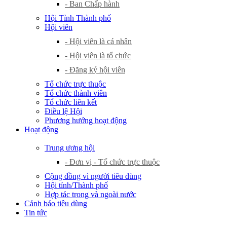
- Ban Chấp hành
Hội Tỉnh Thành phố
Hội viên
- Hội viên là cá nhân
- Hội viên là tổ chức
- Đăng ký hội viên
Tổ chức trực thuộc
Tổ chức thành viên
Tổ chức liên kết
Điều lệ Hội
Phương hướng hoạt động
Hoạt động
Trung ương hội
- Đơn vị - Tổ chức trực thuộc
Cộng đồng vì người tiêu dùng
Hội tỉnh/Thành phố
Hợp tác trong và ngoài nước
Cảnh báo tiêu dùng
Tin tức