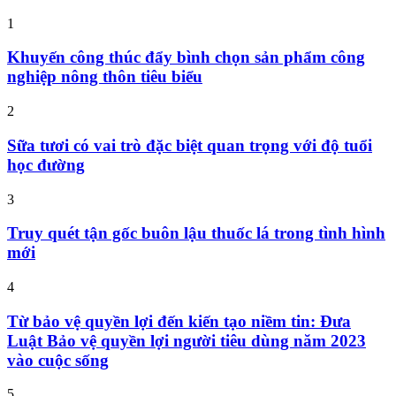
1
Khuyến công thúc đẩy bình chọn sản phẩm công
nghiệp nông thôn tiêu biểu
2
Sữa tươi có vai trò đặc biệt quan trọng với độ tuổi
học đường
3
Truy quét tận gốc buôn lậu thuốc lá trong tình hình
mới
4
Từ bảo vệ quyền lợi đến kiến tạo niềm tin: Đưa
Luật Bảo vệ quyền lợi người tiêu dùng năm 2023
vào cuộc sống
5