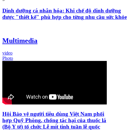
Dinh dưỡng cá nhân hóa: Khi chế độ dinh dưỡng
được "thiết kế" phù hợp cho từng nhu cầu sức khỏe
Multimedia
video
Photo
Hội Bảo vệ người tiêu dùng Việt Nam phối
hợp Quỹ Phòng, chống tác hại của thuốc lá
(Bộ Y tế) tổ chức Lễ mít tinh tuần lễ quốc