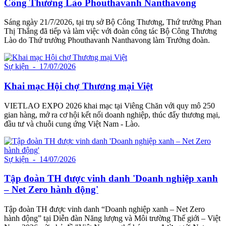
Công Thương Lào Phouthavanh Nanthavong
Sáng ngày 21/7/2026, tại trụ sở Bộ Công Thương, Thứ trưởng Phan
Thị Thắng đã tiếp và làm việc với đoàn công tác Bộ Công Thương
Lào do Thứ trưởng Phouthavanh Nanthavong làm Trưởng đoàn.
Sự kiện
- 17/07/2026
Khai mạc Hội chợ Thương mại Việt
VIETLAO EXPO 2026 khai mạc tại Viêng Chăn với quy mô 250
gian hàng, mở ra cơ hội kết nối doanh nghiệp, thúc đẩy thương mại,
đầu tư và chuỗi cung ứng Việt Nam - Lào.
Sự kiện
- 14/07/2026
Tập đoàn TH được vinh danh 'Doanh nghiệp xanh
– Net Zero hành động'
Tập đoàn TH được vinh danh “Doanh nghiệp xanh – Net Zero
hành động” tại Diễn đàn Năng lượng và Môi trường Thế giới – Việt