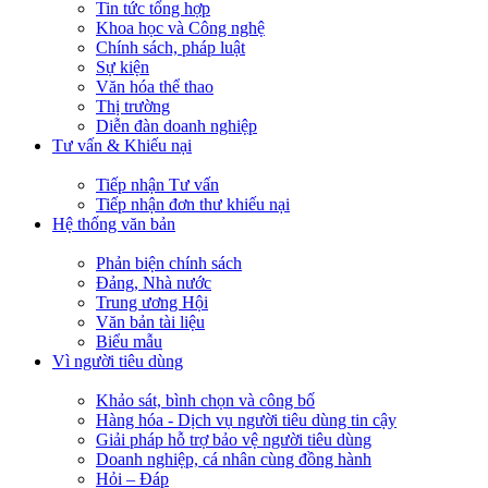
Tin tức tổng hợp
Khoa học và Công nghệ
Chính sách, pháp luật
Sự kiện
Văn hóa thể thao
Thị trường
Diễn đàn doanh nghiệp
Tư vấn & Khiếu nại
Tiếp nhận Tư vấn
Tiếp nhận đơn thư khiếu nại
Hệ thống văn bản
Phản biện chính sách
Đảng, Nhà nước
Trung ương Hội
Văn bản tài liệu
Biểu mẫu
Vì người tiêu dùng
Khảo sát, bình chọn và công bố
Hàng hóa - Dịch vụ người tiêu dùng tin cậy
Giải pháp hỗ trợ bảo vệ người tiêu dùng
Doanh nghiệp, cá nhân cùng đồng hành
Hỏi – Đáp