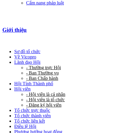
Cẩm nang pháp luật
Giới thiệu
Sơ đồ tổ chức
Về Vicopro
Lãnh đạo Hội
- Thường trực Hội
- Ban Thường vụ
- Ban Chấp hành
Hội Tỉnh Thành phố
Hội viên
- Hội viên là cá nhân
- Hội viên là tổ chức
- Đăng ký hội viên
Tổ chức trực thuộc
Tổ chức thành viên
Tổ chức liên kết
Điều lệ Hội
Phương hướng hoạt động