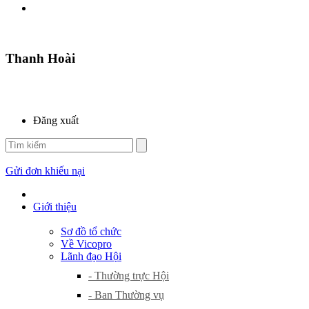
Thanh Hoài
Đăng xuất
Gửi đơn khiếu nại
Giới thiệu
Sơ đồ tổ chức
Về Vicopro
Lãnh đạo Hội
- Thường trực Hội
- Ban Thường vụ