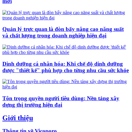
mới
Quản lý trực quan là đòn bẩy nâng cao năng suất
và chất lượng trong doanh nghiệp hiện đại
Dinh dưỡng cá nhân hóa: Khi chế độ dinh dưỡng
được "thiết kế" phù hợp cho từng nhu cầu sức khỏe
Tôn trọng quyền người tiêu dùng: Nền tảng xây
dựng thị trường hiện đại
Giới thiệu
Thông tin về Vicoporo