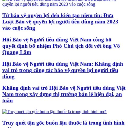
Từ bảo vệ quyền lợi đến kiến tạo niềm tin: Đưa
Luật Bảo vệ quyền lợi người tiêu dùng năm 2023
vào cuộc sống
Hội Bảo vệ Người tiêu dùng Việt Nam công bố
quyết định bổ nhiệm Phó Chủ tịch đối với ông Võ
Quang Lâm
Hội Bảo vệ Người tiêu dùng Việt Nam: Khẳng định
vai trò trong công tác bảo vệ quyền lợi người tiêu
dùng
Khẳng định vai trò Hội Bảo vệ Người tiêu dùng Việt
Nam trong xây dựng thị trường bán lẻ hiện đại, an
toàn
Truy quét tận gốc buôn lậu thuốc lá trong tình hình