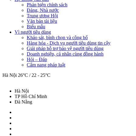
Phản biện chính sách
Đảng, Nhà nước
Trung ương Hội
Văn bản tài liệu
Biểu mẫu
Vì người tiêu dùng
Khảo sát, bình chọn và công bố
Hàng hóa - Dịch vụ người tiêu dùng tin cậy
Giải pháp hỗ trợ bảo vệ người tiêu dùng
Doanh nghiệp, cá nhân cùng đồng hành
Hỏi – Đáp
Cẩm nang pháp luật
Hà Nội
26°C / 22 - 25°C
Hà Nội
TP Hồ Chí Minh
Đà Nẵng