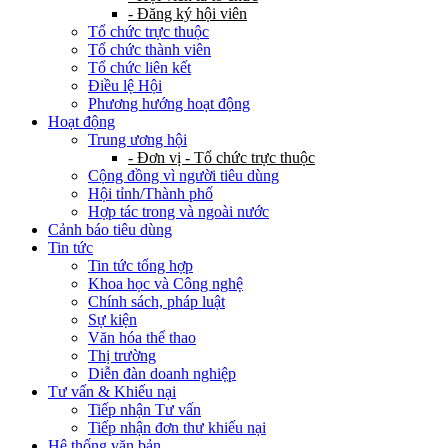
- Đăng ký hội viên
Tổ chức trực thuộc
Tổ chức thành viên
Tổ chức liên kết
Điều lệ Hội
Phương hướng hoạt động
Hoạt động
Trung ương hội
- Đơn vị - Tổ chức trực thuộc
Cộng đồng vì người tiêu dùng
Hội tỉnh/Thành phố
Hợp tác trong và ngoài nước
Cảnh báo tiêu dùng
Tin tức
Tin tức tổng hợp
Khoa học và Công nghệ
Chính sách, pháp luật
Sự kiện
Văn hóa thể thao
Thị trường
Diễn đàn doanh nghiệp
Tư vấn & Khiếu nại
Tiếp nhận Tư vấn
Tiếp nhận đơn thư khiếu nại
Hệ thống văn bản