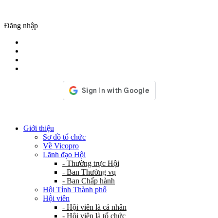
Đăng nhập
Giới thiệu
Sơ đồ tổ chức
Về Vicopro
Lãnh đạo Hội
- Thường trực Hội
- Ban Thường vụ
- Ban Chấp hành
Hội Tỉnh Thành phố
Hội viên
- Hội viên là cá nhân
- Hội viên là tổ chức