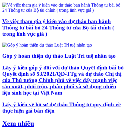
Về việc tham gia ý kiến vào dự thảo ban hành
Thông tư bãi bỏ 24 Thông tư của Bộ tài chính (
trong lĩnh vực giá )
Góp ý hoàn thiện dự thảo Luật Trí tuệ nhân tạo
Lấy ý kiến góp ý đối với dự thảo Quyết định bãi bỏ
Quyết định số 53/2021/QĐ-TTg và dự thảo Chị thị
của Thủ tướng Chính phủ về việc đẩy mạnh việc
sản xuất, phối trộn, phân phối và sử dụng nhiên
liệu sinh học tại Việt Nam
Lấy ý kiến về hồ sơ dự thảo Thông tư quy định về
thực hiện giá bán điện
Xem nhiều